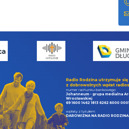
Radio Rodzina utrzymuje się
z dobrowolnych wpłat radios
numer rachunku bankowego:
Johanneum - grupa medialna Ar
Wrocławskiej
69 1600 1462 1813 6262 6000 000
wpłaty z tytułem:
DAROWIZNA NA RADIO RODZINA