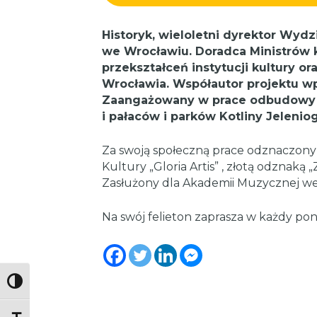
Historyk, wieloletni dyrektor Wyd
we Wrocławiu. Doradca Ministrów 
przekształceń instytucji kultury or
Wrocławia. Współautor projektu wpi
Zaangażowany w prace odbudowy 
i pałaców i parków Kotliny Jeleniog
Za swoją społeczną prace odznaczon
Kultury „Gloria Artis” , złotą odznaką
Zasłużony dla Akademii Muzycznej we
Na swój felieton zaprasza w każdy poni
Toggle High Contrast