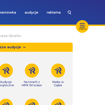
ramówka
audycje
reklama
menu
isze libretto
sze audycje
Audycje
Na torach z
Niebo w
wiąteczne
MPK Wrocław
Gębie