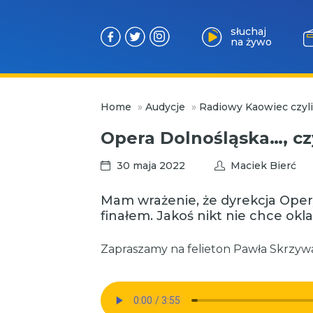
słuchaj
na żywo
Przejdź
Home
»
Audycje
»
Radiowy Kaowiec czyl
do
treści
Opera Dolnośląska…, czyl
30 maja 2022
Maciek Bierć
Mam wrażenie, że dyrekcja Oper
finałem. Jakoś nikt nie chce ok
Zapraszamy na felieton Pawła Skrzyw