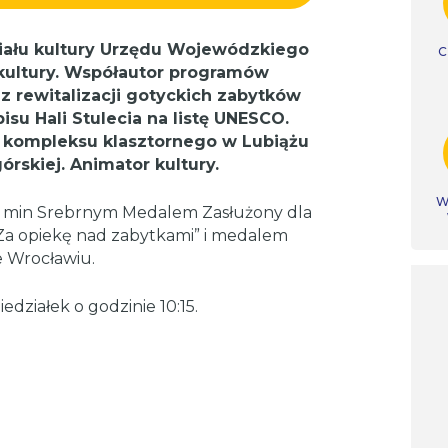
ziału kultury Urzędu Wojewódzkiego
C
kultury. Współautor programów
az rewitalizacji gotyckich zabytków
su Hali Stulecia na listę UNESCO.
kompleksu klasztornego w Lubiążu
órskiej. Animator kultury.
Ws
y min Srebrnym Medalem Zasłużony dla
 „Za opiekę nad zabytkami” i medalem
 Wrocławiu.
edziałek o godzinie 10:15.