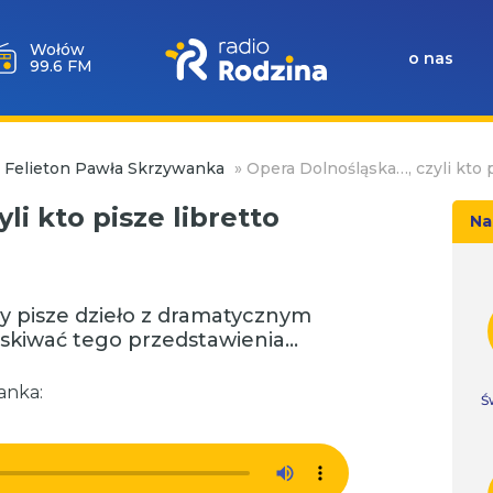
Wołów
o nas
99.6 FM
i Felieton Pawła Skrzywanka
»
Opera Dolnośląska…, czyli kto p
i kto pisze libretto
Na
y pisze dzieło z dramatycznym
laskiwać tego przedstawienia…
anka:
Ś