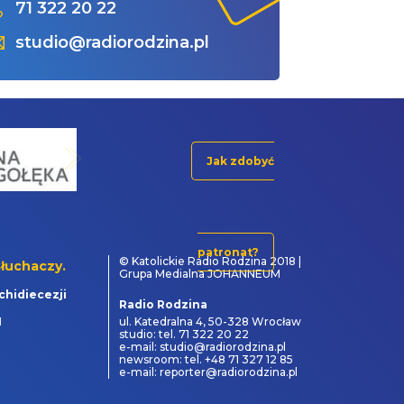
71 322 20 22
studio@radiorodzina.pl
Jak zdobyć
patronat?
© Katolickie Radio Rodzina 2018 |
łuchaczy.
Grupa Medialna JOHANNEUM
chidiecezji
Radio Rodzina
1
ul. Katedralna 4, 50-328 Wrocław
studio: tel. 71 322 20 22
e-mail: studio@radiorodzina.pl
newsroom: tel. +48 71 327 12 85
e-mail: reporter@radiorodzina.pl