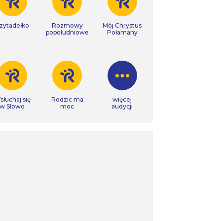
zytadełko
Rozmowy
Mój Chrystus
popołudniowe
Połamany
łuchaj się
Rodzic ma
więcej
w Słowo
moc
audycji