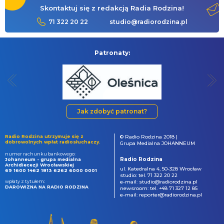
Skontaktuj się z redakcją Radia Rodzina!
71 322 20 22
studio@radiorodzina.pl
Patronaty:
Jak zdobyć patronat?
Radio Rodzina utrzymuje się z
© Radio Rodzina 2018 |
dobrowolnych wpłat radiosłuchaczy.
Grupa Medialna JOHANNEUM
numer rachunku bankowego:
Radio Rodzina
Johanneum - grupa medialna
Archidiecezji Wrocławskiej
ul. Katedralna 4, 50-328 Wrocław
69 1600 1462 1813 6262 6000 0001
studio: tel. 71 322 20 22
wpłaty z tytułem:
e-mail: studio@radiorodzina.pl
DAROWIZNA NA RADIO RODZINA
newsroom: tel. +48 71 327 12 85
e-mail: reporter@radiorodzina.pl