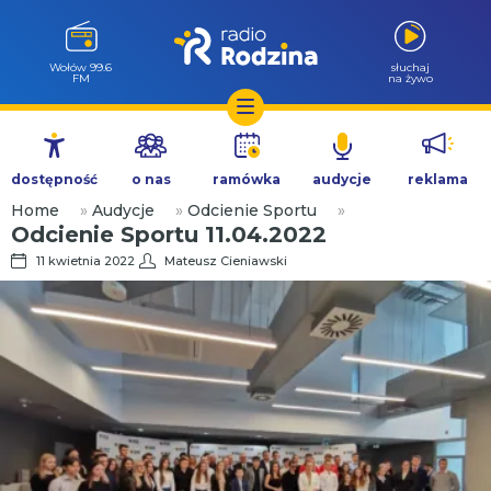
Wołów 99.6
słuchaj
FM
na żywo
Przejdź
do
dostępność
o nas
ramówka
audycje
reklama
treści
Home
»
Audycje
»
Odcienie Sportu
»
Odcienie Sportu 11.04.2022
11 kwietnia 2022
Mateusz Cieniawski