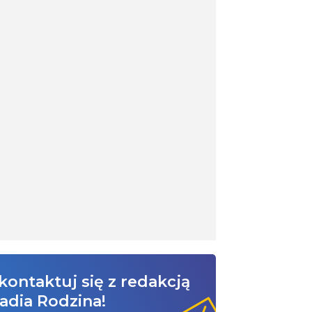
kontaktuj się z redakcją
adia Rodzina!