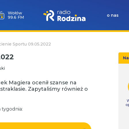
Wołów
o nas
99.6 FM
ienie Sportu 09.05.2022
2022
Na
ski
cek Magiera ocenił szanse na
traklasie. Zapytaliśmy również o
W
o
tygodnia: