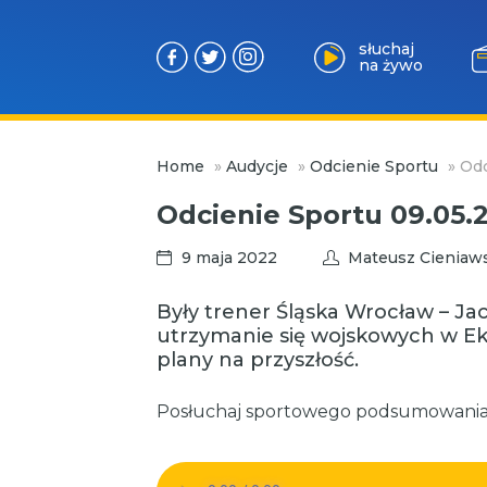
słuchaj
na żywo
Przejdź
Home
»
Audycje
»
Odcienie Sportu
»
Odc
do
treści
Odcienie Sportu 09.05.
9 maja 2022
Mateusz Cieniaw
Były trener Śląska Wrocław – Ja
utrzymanie się wojskowych w Eks
plany na przyszłość.
Posłuchaj sportowego podsumowania 