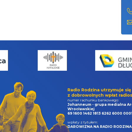
Radio Rodzina utrzymuje się
z dobrowolnych wpłat radios
numer rachunku bankowego:
Johanneum - grupa medialna Ar
Wrocławskiej
69 1600 1462 1813 6262 6000 000
wpłaty z tytułem:
DAROWIZNA NA RADIO RODZINA