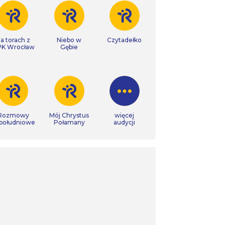
a torach z
Niebo w
Czytadełko
K Wrocław
Gębie
Rozmowy
Mój Chrystus
więcej
południowe
Połamany
audycji