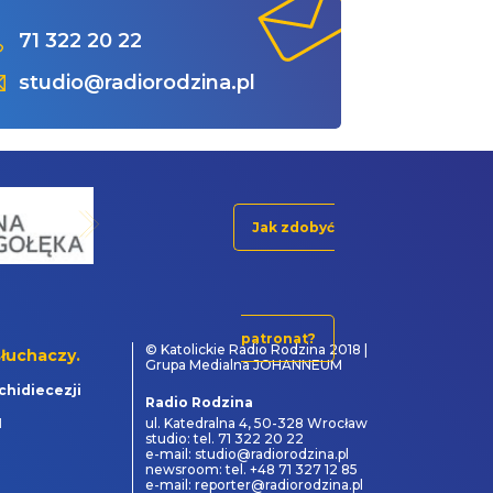
71 322 20 22
studio@radiorodzina.pl
Jak zdobyć
patronat?
© Katolickie Radio Rodzina 2018 |
łuchaczy.
Grupa Medialna JOHANNEUM
chidiecezji
Radio Rodzina
1
ul. Katedralna 4, 50-328 Wrocław
studio: tel. 71 322 20 22
e-mail: studio@radiorodzina.pl
newsroom: tel. +48 71 327 12 85
e-mail: reporter@radiorodzina.pl