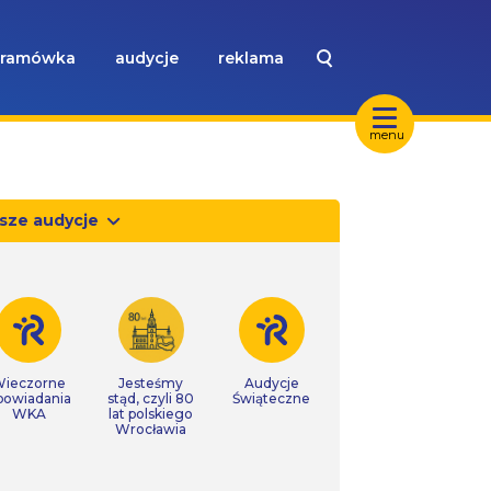
ramówka
audycje
reklama
menu
sze audycje
ieczorne
Jesteśmy
Audycje
powiadania
stąd, czyli 80
Świąteczne
WKA
lat polskiego
Wrocławia