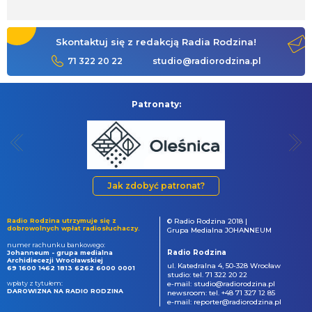
Skontaktuj się z redakcją Radia Rodzina!
71 322 20 22
studio@radiorodzina.pl
Patronaty:
Jak zdobyć patronat?
Radio Rodzina utrzymuje się z
© Radio Rodzina 2018 |
dobrowolnych wpłat radiosłuchaczy.
Grupa Medialna JOHANNEUM
numer rachunku bankowego:
Radio Rodzina
Johanneum - grupa medialna
Archidiecezji Wrocławskiej
ul. Katedralna 4, 50-328 Wrocław
69 1600 1462 1813 6262 6000 0001
studio: tel. 71 322 20 22
wpłaty z tytułem:
e-mail: studio@radiorodzina.pl
DAROWIZNA NA RADIO RODZINA
newsroom: tel. +48 71 327 12 85
e-mail: reporter@radiorodzina.pl