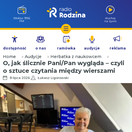
Wołów 99.6
słuchaj
FM
na żywo
Przejdź
do
dostępność
o nas
ramówka
audycje
reklama
treści
Home
»
Audycje
»
Herbatka z naukowcem
»
O, jak ślicznie Pani/Pan wygląda – czyli
o sztuce czytania między wierszami
8 lipca 2026
Łukasz Ligorowski