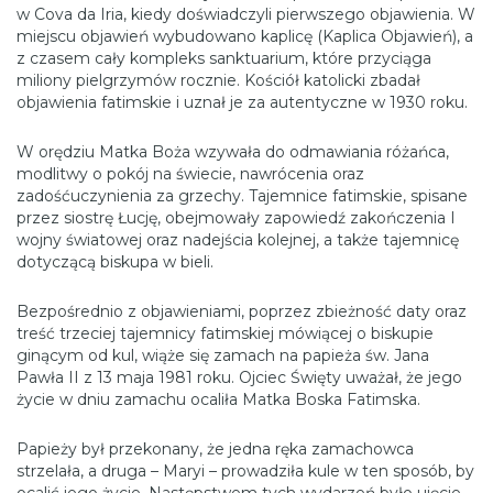
w Cova da Iria, kiedy doświadczyli pierwszego objawienia. W
miejscu objawień wybudowano kaplicę (Kaplica Objawień), a
z czasem cały kompleks sanktuarium, które przyciąga
miliony pielgrzymów rocznie. Kościół katolicki zbadał
objawienia fatimskie i uznał je za autentyczne w 1930 roku.
W orędziu Matka Boża wzywała do odmawiania różańca,
modlitwy o pokój na świecie, nawrócenia oraz
zadośćuczynienia za grzechy. Tajemnice fatimskie, spisane
przez siostrę Łucję, obejmowały zapowiedź zakończenia I
wojny światowej oraz nadejścia kolejnej, a także tajemnicę
dotyczącą biskupa w bieli.
Bezpośrednio z objawieniami, poprzez zbieżność daty oraz
treść trzeciej tajemnicy fatimskiej mówiącej o biskupie
ginącym od kul, wiąże się zamach na papieża św. Jana
Pawła II z 13 maja 1981 roku. Ojciec Święty uważał, że jego
życie w dniu zamachu ocaliła Matka Boska Fatimska.
Papieży był przekonany, że jedna ręka zamachowca
strzelała, a druga – Maryi – prowadziła kule w ten sposób, by
ocalić jego życie. Następstwem tych wydarzeń było ujęcie