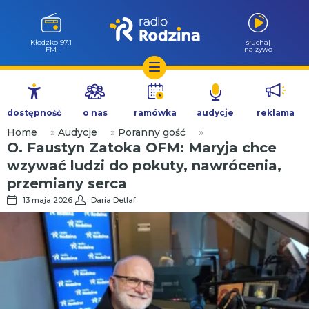
Wołów 99.6
słuchaj
FM
na żywo
Przejdź
do
dostępność
o nas
ramówka
audycje
reklama
treści
Home
»
Audycje
»
Poranny gość
»
O. Faustyn Zatoka OFM: Maryja chce
wzywać ludzi do pokuty, nawrócenia,
przemiany serca
13 maja 2026
Daria Detlaf