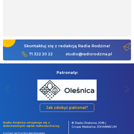
Skontaktuj się z redakcją Radia Rodzina!
71 322 20 22
studio@radiorodzina.pl
Patronaty:
Jak zdobyć patronat?
Radio Rodzina utrzymuje się z
© Radio Rodzina 2018 |
dobrowolnych wpłat radiosłuchaczy.
Grupa Medialna JOHANNEUM
numer rachunku bankowego: