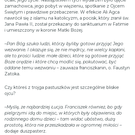
zamachowca, jego pobyt w więzieniu, spotkanie z Ojcem
Świętym i prawdziwe przebaczenie. W efekcie Ali Agca
nawrócił się z islamu na katolicyzm, a pocisk, który zranił św.
Jana Pawła II, został przekazany do sanktuarium w Fatimie
i umieszczony w koronie Matki Bożej.
–
Pan Bóg szuka ludzi, którzy byliby gotowi przyjąć Jego
wezwanie. I okazuje się, że nie mędrcy, nie wielcy kapłani,
ale to prości ludzie: małe dzieci, które są gotowe przyjąć
Boże orędzie i które chcą modlić się, pokutować, być
oddane temu wezwaniu
– zauważa franciszkanin, o. Faustyn
Zatoka.
Czy któreś z trojga pastuszków jest szczególnie bliskie
ojcu?
–
Myślę, że najbardziej Łucja. Franciszek również, bo gdy
pielgrzymi idą do miejsc, w których były objawienia, do
rodzinnego domu dzieci – tam widać ubóstwo, dużą
prostotę, która nie przeszkadzała w ogromnej miłości
–
dodaje duszpasterz.