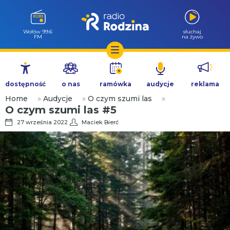
Wołów 99.6
słuchaj
FM
na żywo
Przejdź
do
dostępność
o nas
ramówka
audycje
reklama
treści
Home
»
Audycje
»
O czym szumi las
»
O czym szumi las #5
27 września 2022
Maciek Bierć