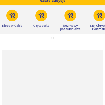
Nasze audycje
Niebo w Gębie
Czytadełko
Rozmowy
Mój Chrys
popołudniowe
Połaman