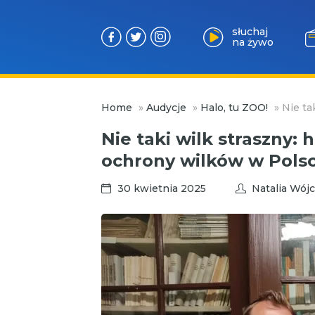
słuchaj
na żywo
Przejdź
Home
»
Audycje
»
Halo, tu ZOO!
»
Nie ta
do
treści
Nie taki wilk straszny: 
ochrony wilków w Pols
30 kwietnia 2025
Natalia Wójc