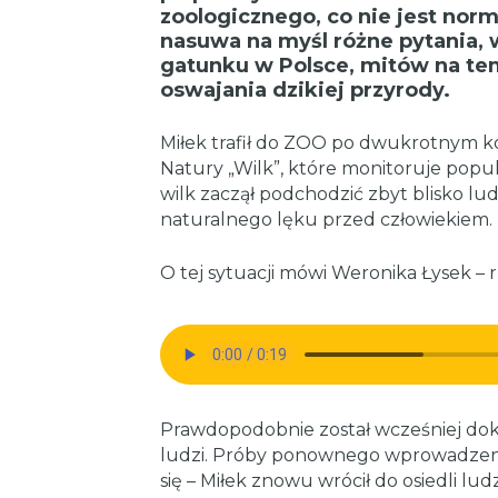
zoologicznego, co nie jest norm
nasuwa na myśl różne pytania, 
gatunku w Polsce, mitów na tem
oswajania dzikiej przyrody.
Miłek trafił do ZOO po dwukrotnym k
Natury „Wilk”, które monitoruje popu
wilk zaczął podchodzić zbyt blisko lud
naturalnego lęku przed człowiekiem.
O tej sytuacji mówi Weronika Łysek –
Prawdopodobnie został wcześniej do
ludzi. Próby ponownego wprowadzenia
się – Miłek znowu wrócił do osiedli lu