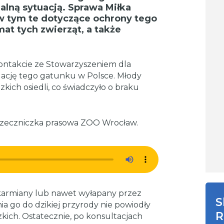
alną sytuacją. Sprawa Miłka
w tym te dotyczące ochrony tego
at tych zwierząt, a także
ontakcie ze Stowarzyszeniem dla
lację tego gatunku w Polsce. Młody
zkich osiedli, co świadczyło o braku
 rzeczniczka prasowa ZOO Wrocław.
karmiany lub nawet wyłapany przez
S
 go do dzikiej przyrody nie powiodły
R
dzkich. Ostatecznie, po konsultacjach