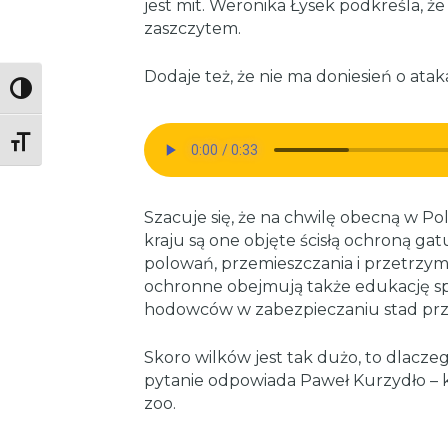
jest mit. Weronika Łysek podkreśla, że
zaszczytem.
Dodaje też, że nie ma doniesień o atak
Toggle High Contrast
Toggle Font size
Szacuje się, że na chwilę obecną w Po
kraju są one objęte ścisłą ochroną ga
polowań, przemieszczania i przetrzymy
ochronne obejmują także edukację sp
hodowców w zabezpieczaniu stad prze
Skoro wilków jest tak dużo, to dlaczeg
pytanie odpowiada Paweł Kurzydło – k
zoo.