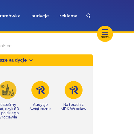
ramówka
audycje
reklama
menu
Polsce
sze audycje
Jesteśmy
Audycje
Na torach z
ąd, czyli 80
Świąteczne
MPK Wrocław
t polskiego
rocławia