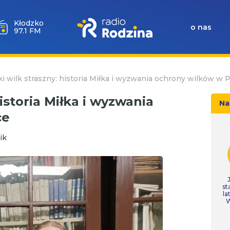
Wołów
o nas
99.6 FM
ki wilk straszny: historia Miłka i wyzwania ochrony wilków w 
historia Miłka i wyzwania
Na
ce
ik
st
la
W