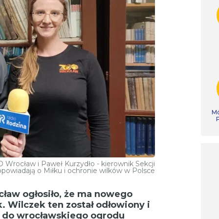
Mó
 Wrocław i Paweł Kurzydło - kierownik Sekcji
owiadają o Miłku i ochronie wilków w Polsce
ław ogłosiło, że ma nowego
. Wilczek ten został odłowiony i
ie do wrocławskiego ogrodu