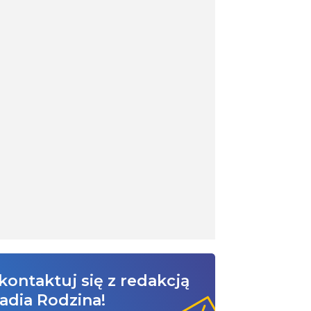
kontaktuj się z redakcją
adia Rodzina!