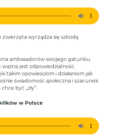
e zwierzęta wyrządza się szkodę
o grona ambasadorów swojego gatunku.
ak ważna jest odpowiedzialność
ęki takim opowieściom i działaniom jak
ośnie świadomość społeczna i szacunek
 chce być „zły”.
 wilków w Polsce