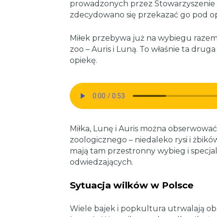
prowadzonych przez Stowarzyszenie 
zdecydowano się przekazać go pod o
Miłek przebywa już na wybiegu razem
zoo – Auris i Luną. To właśnie ta drug
opiekę.
Miłka, Lunę i Auris można obserwować
zoologicznego – niedaleko rysi i żbików
mają tam przestronny wybieg i specja
odwiedzających.
Sytuacja wilków w Polsce
Wiele bajek i popkultura utrwalają ob