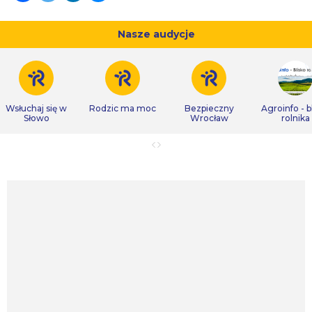
Nasze audycje
Wsłuchaj się w
Rodzic ma moc
Bezpieczny
Agroinfo - b
Słowo
Wrocław
rolnika