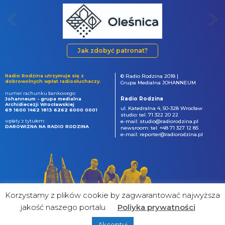
Jak zdobyć patronat?
Radio Rodzina utrzymuje się z
© Radio Rodzina 2018 |
dobrowolnych wpłat radiosłuchaczy.
Grupa Medialna JOHANNEUM
numer rachunku bankowego:
Radio Rodzina
Johanneum - grupa medialna
Archidiecezji Wrocławskiej
ul. Katedralna 4, 50-328 Wrocław
69 1600 1462 1813 6262 6000 0001
studio: tel. 71 322 20 22
wpłaty z tytułem:
e-mail: studio@radiorodzina.pl
DAROWIZNA NA RADIO RODZINA
newsroom: tel. +48 71 327 12 85
e-mail: reporter@radiorodzina.pl
Korzystamy z plików cookie by zagwarantować najwyższa
jakość naszego portalu
Poliyka prywatności
Akceptuj