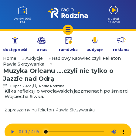
Wołów 99.6
słuchaj
FM
na żywo
Przejdź
do
dostępność
o nas
ramówka
audycje
reklama
treści
Home
»
Audycje
»
Radiowy Kaowiec czyli Felieton
Pawła Skrzywanka
»
Muzyka Orleanu ….czyli nie tylko o
Jazzie nad Odrą
11 lipca 2022
Radio Rodzina
Kilka refleksji o wrocławskich jazzmenach po śmierci
Wojciecha Siwka.
Zapraszamy na felieton Pawła Skrzywanka: