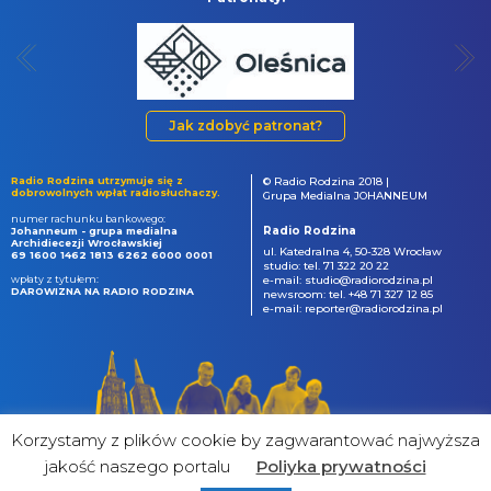
Jak zdobyć patronat?
Radio Rodzina utrzymuje się z
© Radio Rodzina 2018 |
dobrowolnych wpłat radiosłuchaczy.
Grupa Medialna JOHANNEUM
numer rachunku bankowego:
Radio Rodzina
Johanneum - grupa medialna
Archidiecezji Wrocławskiej
ul. Katedralna 4, 50-328 Wrocław
69 1600 1462 1813 6262 6000 0001
studio: tel. 71 322 20 22
wpłaty z tytułem:
e-mail: studio@radiorodzina.pl
DAROWIZNA NA RADIO RODZINA
newsroom: tel. +48 71 327 12 85
e-mail: reporter@radiorodzina.pl
Korzystamy z plików cookie by zagwarantować najwyższa
jakość naszego portalu
Poliyka prywatności