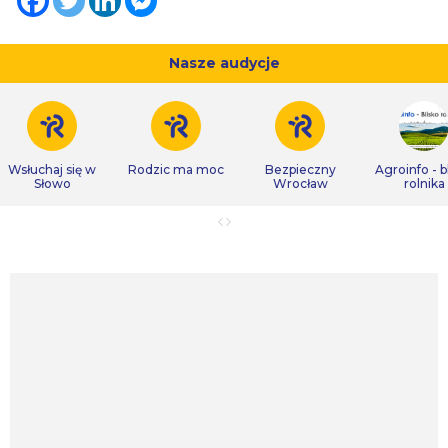
Nasze audycje
Wsłuchaj się w
Rodzic ma moc
Bezpieczny
Agroinfo - b
Słowo
Wrocław
rolnika