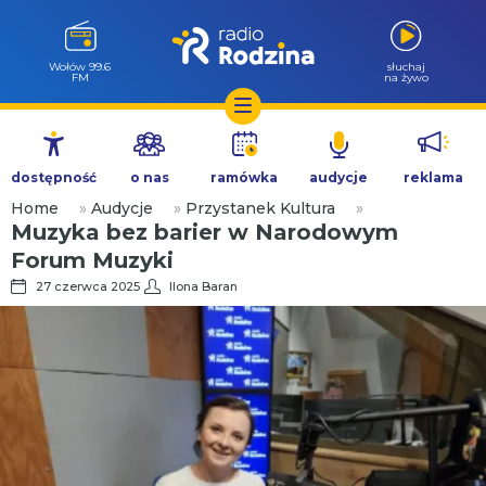
Wołów 99.6
słuchaj
FM
na żywo
Przejdź
do
dostępność
o nas
ramówka
audycje
reklama
treści
Home
»
Audycje
»
Przystanek Kultura
»
Muzyka bez barier w Narodowym
Forum Muzyki
27 czerwca 2025
Ilona Baran