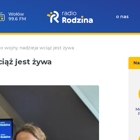
Wołów
o nas
99.6 FM
 wojny nadzieja wciąż jest żywa
iąż jest żywa
Na
Mó