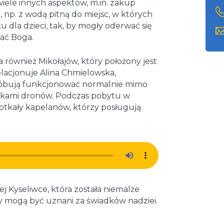
iele innych aspektów, m.in. zakup
 np. z wodą pitną do miejsc, w których
 dla dzieci, tak, by mogły oderwać się
nać Boga.
 również Mikołajów, który położony jest
elacjonuje Alina Chmielowska,
róbują funkcjonować normalnie mimo
akami dronów. Podczas pobytu w
otkały kapelanów, którzy posługują
j Kyseliwce, która została niemalże
cy mogą być uznani za świadków nadziei.