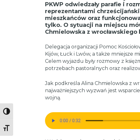
PKWP odwiedzały parafie i roz
reprezentantami chrześcijańsk
mieszkańców oraz funkcjonowani
tylko. O sytuacji na miejscu mó
Chmielowska z wrocławskiego bi
Delegacja organizacji Pomoc Kościołow
Kijów, Łuck i Lwów, a także mniejsze mi
Celem wyjazdu były rozmowy z księżmi
potrzebach pastoralnych oraz reali
Jak podkreśla Alina Chmielowska z wr
najważniejszych wyzwań jest wsparcie
wojną.
Toggle High Contrast
Toggle Font size