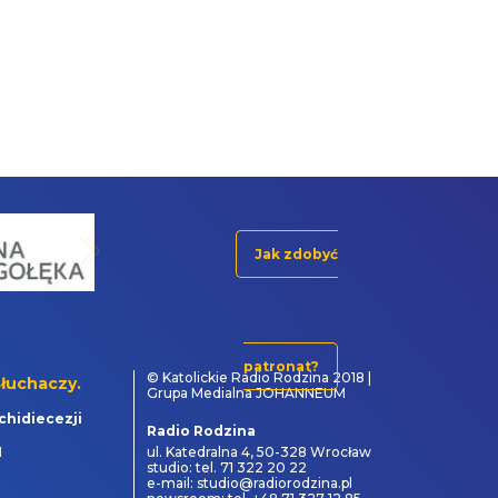
Jak zdobyć
patronat?
© Katolickie Radio Rodzina 2018 |
łuchaczy.
Grupa Medialna JOHANNEUM
chidiecezji
Radio Rodzina
1
ul. Katedralna 4, 50-328 Wrocław
studio: tel. 71 322 20 22
e-mail: studio@radiorodzina.pl