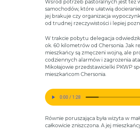
Wśród potrzeb pastoralnych jest też w
samochodów, które ułatwią docieranie,
jej brakuje czy organizacja wypoczynku
od trudnej rzeczywistości i lepiej poz
W trakcie pobytu delegacja odwiedziła
ok. 60 kilometrów od Chersonia. Jak r
mieszkańcy są zmęczeni wojną, ale p
codziennych alarmów i zagrożenia at
Mikołajowie przedstawicielki PKWP sp
mieszkańcom Chersonia.
Równie poruszająca była wizyta w małe
całkowicie zniszczona. A jej mieszkań