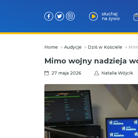
słuchaj
na żywo
Przejdź
Home
»
Audycje
»
Dziś w Kościele
»
Mimo
do
treści
Mimo wojny nadzieja wc
27 maja 2026
Natalia Wójcik