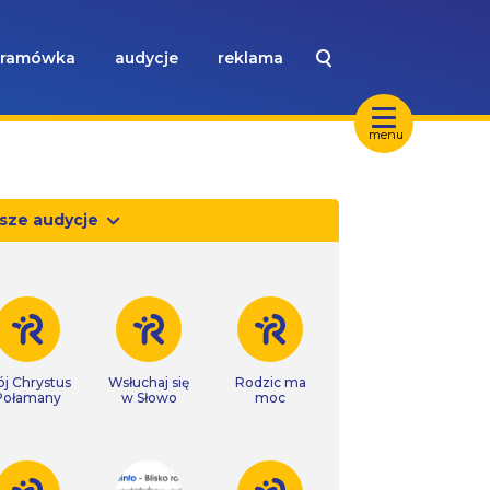
ramówka
audycje
reklama
menu
sze audycje
j Chrystus
Wsłuchaj się
Rodzic ma
Połamany
w Słowo
moc