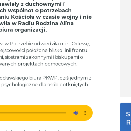
mawiały z duchownymi i
ich wspólnot o potrzebach
u Kościoła w czasie wojny i nie
wiła w Radiu Rodzina Alina
ura organizacji.
i w Potrzebie odwiedziła m.in. Odessę,
ejscowości położone blisko linii frontu.
, siostrami zakonnymi i biskupami o
zowanych projektach pomocowych.
ocławskiego biura PKWP, dziś jednym z
 psychologiczne dla osób dotkniętych
S
R