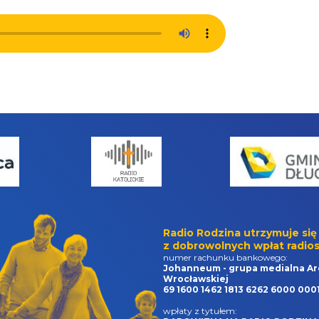
Radio Rodzina utrzymuje się
z dobrowolnych wpłat radios
numer rachunku bankowego:
Johanneum - grupa medialna Ar
Wrocławskiej
69 1600 1462 1813 6262 6000 000
wpłaty z tytułem: