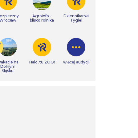
ezpieczny
Agroinfo -
Dziennikarski
Wrocław
blisko rolnika
Tygiel
akacje na
Halo, tu ZOO!
więcej audycji
Dolnym
Śląsku