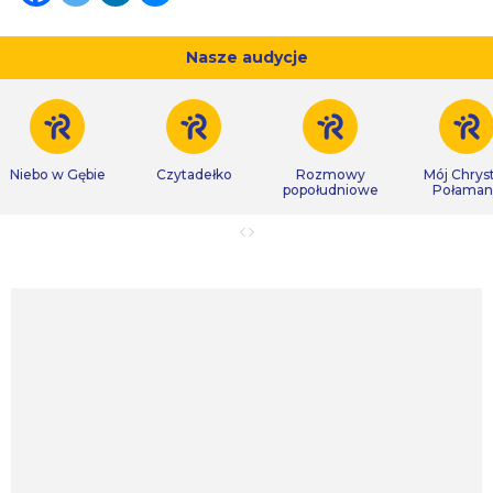
Nasze audycje
Niebo w Gębie
Czytadełko
Rozmowy
Mój Chrys
popołudniowe
Połaman