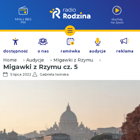
Milicz 88.5
słuchaj
FM
na żywo
Przejdź
do
dostępność
o nas
ramówka
audycje
reklama
treści
Home
»
Audycje
»
Migawki z Rzymu
»
Migawki z Rzymu cz. 5
5 lipca 2022
Gabriela Iwinska