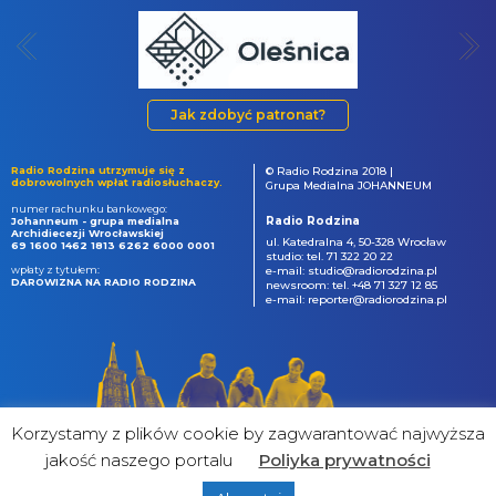
Jak zdobyć patronat?
Radio Rodzina utrzymuje się z
© Radio Rodzina 2018 |
dobrowolnych wpłat radiosłuchaczy.
Grupa Medialna JOHANNEUM
numer rachunku bankowego:
Radio Rodzina
Johanneum - grupa medialna
Archidiecezji Wrocławskiej
ul. Katedralna 4, 50-328 Wrocław
69 1600 1462 1813 6262 6000 0001
studio: tel. 71 322 20 22
wpłaty z tytułem:
e-mail: studio@radiorodzina.pl
DAROWIZNA NA RADIO RODZINA
newsroom: tel. +48 71 327 12 85
e-mail: reporter@radiorodzina.pl
Korzystamy z plików cookie by zagwarantować najwyższa
jakość naszego portalu
Poliyka prywatności