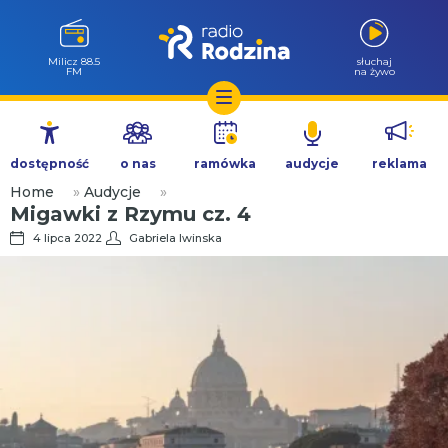
Milicz 88.5
słuchaj
FM
na żywo
Przejdź
do
dostępność
o nas
ramówka
audycje
reklama
treści
Home
»
Audycje
»
Migawki z Rzymu cz. 4
4 lipca 2022
Gabriela Iwinska