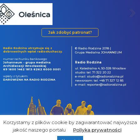
Jak zdobyć patronat?
Radio Rodzina utrzymuje się z
© Radio Rodzina 2018 |
dobrowolnych wpłat radiosłuchaczy.
Grupa Medialna JOHANNEUM
numer rachunku bankowego:
Radio Rodzina
Johanneum - grupa medialna
Archidiecezji Wrocławskiej
ul. Katedralna 4, 50-328 Wrocław
69 1600 1462 1813 6262 6000 0001
studio: tel. 71 322 20 22
wpłaty z tytułem:
e-mail: studio@radiorodzina.pl
DAROWIZNA NA RADIO RODZINA
newsroom: tel. +48 71 327 12 85
e-mail: reporter@radiorodzina.pl
Korzystamy z plików cookie by zagwarantować najwyższa
jakość naszego portalu
Poliyka prywatności