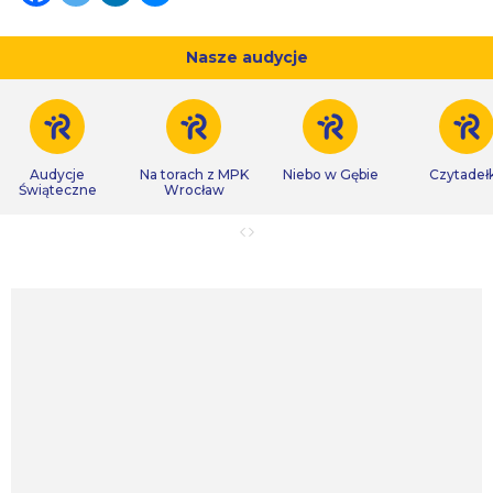
Nasze audycje
Audycje
Na torach z MPK
Niebo w Gębie
Czytadeł
Świąteczne
Wrocław