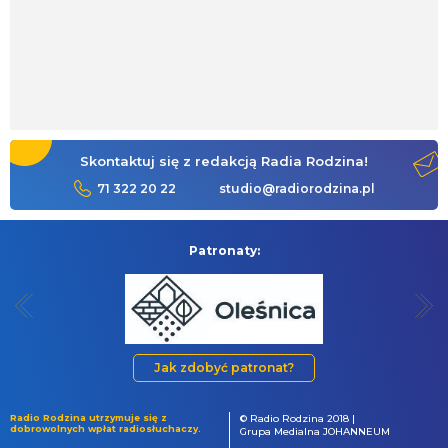
Skontaktuj się z redakcją Radia Rodzina!
71 322 20 22
studio@radiorodzina.pl
Patronaty:
Jak zdobyć patronat?
Radio Rodzina utrzymuje się z
© Radio Rodzina 2018 |
dobrowolnych wpłat radiosłuchaczy.
Grupa Medialna JOHANNEUM