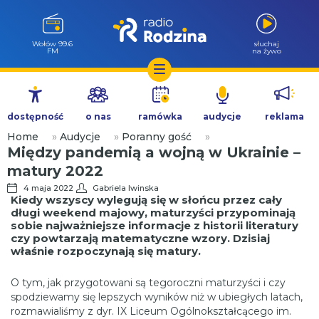
Wołów 99.6
słuchaj
FM
na żywo
Przejdź
do
dostępność
o nas
ramówka
audycje
reklama
treści
Home
»
Audycje
»
Poranny gość
»
Między pandemią a wojną w Ukrainie –
matury 2022
4 maja 2022
Gabriela Iwinska
Kiedy wszyscy wylegują się w słońcu przez cały
długi weekend majowy, maturzyści przypominają
sobie najważniejsze informacje z historii literatury
czy powtarzają matematyczne wzory. Dzisiaj
właśnie rozpoczynają się matury.
O tym, jak przygotowani są tegoroczni maturzyści i czy
spodziewamy się lepszych wyników niż w ubiegłych latach,
rozmawialiśmy z dyr. IX Liceum Ogólnokształcącego im.