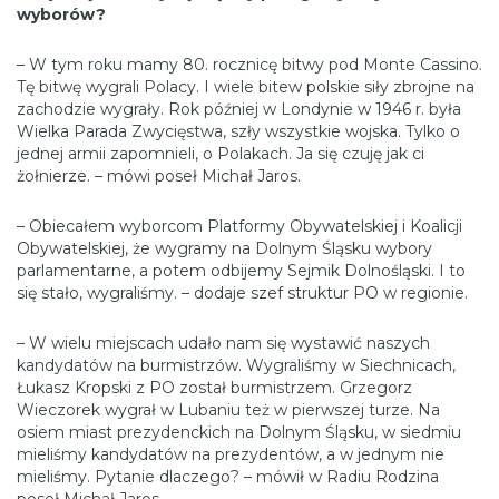
wyborów?
– W tym roku mamy 80. rocznicę bitwy pod Monte Cassino.
Tę bitwę wygrali Polacy. I wiele bitew polskie siły zbrojne na
zachodzie wygrały. Rok później w Londynie w 1946 r. była
Wielka Parada Zwycięstwa, szły wszystkie wojska. Tylko o
jednej armii zapomnieli, o Polakach. Ja się czuję jak ci
żołnierze. – mówi poseł Michał Jaros.
– Obiecałem wyborcom Platformy Obywatelskiej i Koalicji
Obywatelskiej, że wygramy na Dolnym Śląsku wybory
parlamentarne, a potem odbijemy Sejmik Dolnośląski. I to
się stało, wygraliśmy. – dodaje szef struktur PO w regionie.
– W wielu miejscach udało nam się wystawić naszych
kandydatów na burmistrzów. Wygraliśmy w Siechnicach,
Łukasz Kropski z PO został burmistrzem. Grzegorz
Wieczorek wygrał w Lubaniu też w pierwszej turze. Na
osiem miast prezydenckich na Dolnym Śląsku, w siedmiu
mieliśmy kandydatów na prezydentów, a w jednym nie
mieliśmy. Pytanie dlaczego? – mówił w Radiu Rodzina
poseł Michał Jaros.