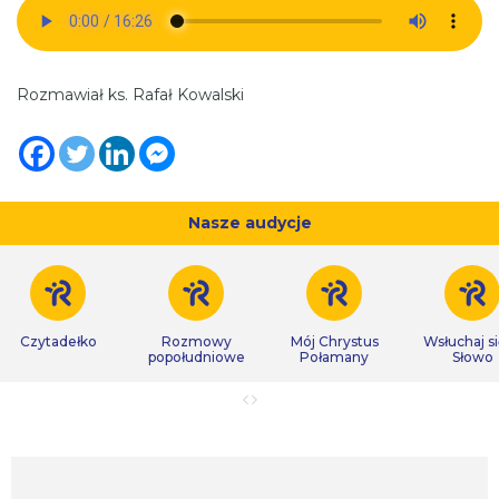
Rozmawiał ks. Rafał Kowalski
Nasze audycje
Czytadełko
Rozmowy
Mój Chrystus
Wsłuchaj s
popołudniowe
Połamany
Słowo