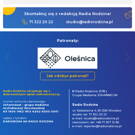
Skontaktuj się z redakcją Radia Rodzina!
71 322 20 22
studio@radiorodzina.pl
Patronaty:
Jak zdobyć patronat?
Radio Rodzina utrzymuje się z
© Radio Rodzina 2018 |
dobrowolnych wpłat radiosłuchaczy.
Grupa Medialna JOHANNEUM
numer rachunku bankowego:
Radio Rodzina
Johanneum - grupa medialna
Archidiecezji Wrocławskiej
ul. Katedralna 4, 50-328 Wrocław
69 1600 1462 1813 6262 6000 0001
studio: tel. 71 322 20 22
wpłaty z tytułem:
e-mail: studio@radiorodzina.pl
DAROWIZNA NA RADIO RODZINA
newsroom: tel. +48 71 327 12 85
e-mail: reporter@radiorodzina.pl