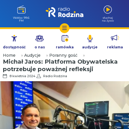
Wołów 99.6
słuchaj
FM
na żywo
Przejdź
do
dostępność
o nas
ramówka
audycje
reklama
treści
Home
»
Audycje
»
Poranny gość
»
Michał Jaros: Platforma Obywatelska
potrzebuje poważnej refleksji
8 kwietnia 2024
Radio Rodzina