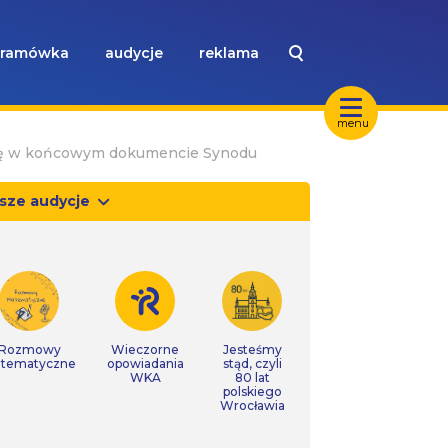
ramówka
audycje
reklama
menu
y się w końcowym dokumencie Synodu
sze audycje
Rozmowy
Wieczorne
Jesteśmy
tematyczne
opowiadania
stąd, czyli
WKA
80 lat
polskiego
Wrocławia