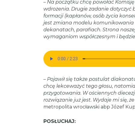
–
Na początku chcę powołać Komisję d
wdrożenia. Drugie zadanie dotyczyć
formacji (kapłanów, osób życia kons
jest zmiana modelu komunikowania o t
dekanatach, parafiach. Strona naszej
wymaganiom współczesnym i będzie 
–
Pojawił się także postulat diakonat
chcę lekceważyć tego głosu, natomia
przygotowania. W ościennych diecezja
rozwiązanie już jest. Wydaje mi się, 
metropolita wrocławski abp Józef Kup
POSŁUCHAJ: