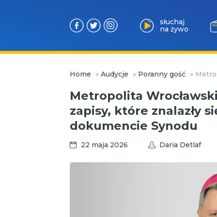
słuchaj
na żywo
Przejdź
Home
»
Audycje
»
Poranny gość
»
Metro
do
treści
Metropolita Wrocławski
zapisy, które znalazły 
dokumencie Synodu
22 maja 2026
Daria Detlaf