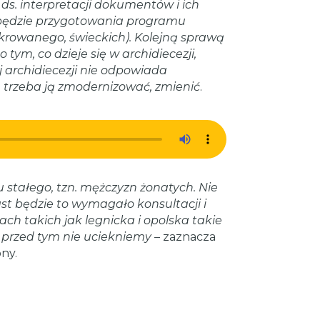
s. interpretacji dokumentów i ich
 będzie przygotowania programu
ekrowanego, świeckich). Kolejną sprawą
ym, co dzieje się w archidiecezji,
 archidiecezji nie odpowiada
trzeba ją zmodernizować, zmienić
.
u stałego, tzn. mężczyzn żonatych. Nie
st będzie to wymagało konsultacji i
ch takich jak legnicka i opolska takie
że przed tym nie uciekniemy
– zaznacza
ny.