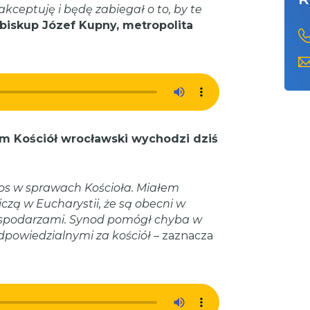
eptuję i będę zabiegał o to, by te
biskup Józef Kupny, metropolita
em Kościół wrocławski wychodzi dziś
łos w sprawach Kościoła.
Miałem
iczą w Eucharystii, że są obecni w
ę gospodarzami. Synod pomógł chyba w
dpowiedzialnymi za kościół
– zaznacza