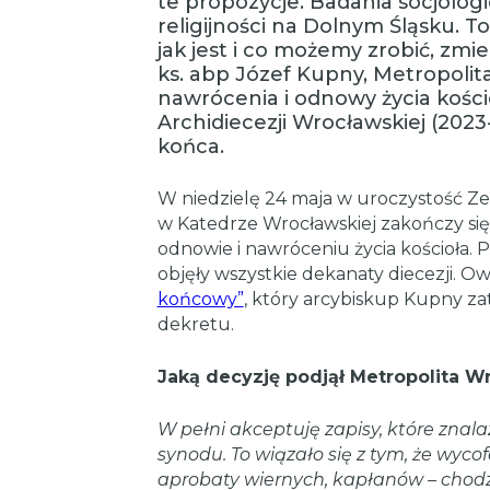
te propozycje. Badania socjologic
religijności na Dolnym Śląsku. T
jak jest i co możemy zrobić, zmien
ks. abp Józef Kupny, Metropolit
nawrócenia i odnowy życia kościo
Archidiecezji Wrocławskiej (2023
końca.
W niedzielę 24 maja w uroczystość Ze
w Katedrze Wrocławskiej zakończy się 
odnowie i nawróceniu życia kościoła. Pr
objęły wszystkie dekanaty diecezji. O
końcowy”
, który arcybiskup Kupny zat
dekretu.
Jaką decyzję podjął Metropolita W
W pełni akceptuję zapisy, które zna
synodu. To wiązało się z tym, że wycof
aprobaty wiernych, kapłanów – chod