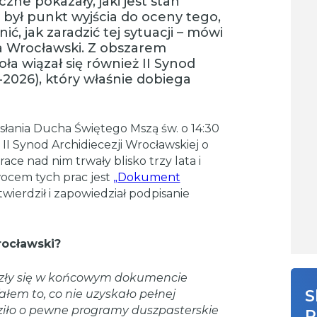
zne pokazały, jaki jest stan
o był punkt wyjścia do oceny tego,
ić, jak zaradzić tej sytuacji – mówi
a Wrocławski. Z obszarem
ła wiązał się również II Synod
-2026), który właśnie dobiega
słania Ducha Świętego Mszą św. o 14:30
II Synod Archidiecezji Wrocławskiej o
ace nad nim trwały blisko trzy lata i
wocem tych prac jest
„Dokument
wierdził i zapowiedział podpisanie
rocławski?
lazły się w końcowym dokumencie
S
ałem to, co nie uzyskało pełnej
ziło o pewne programy duszpasterskie
R