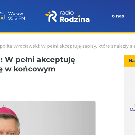
Wołów
o nas
99.6 FM
polita Wrocławski: W pełni akceptuję zapisy, które znalazł
: W pełni akceptuję
Na
się w końcowym
Ma