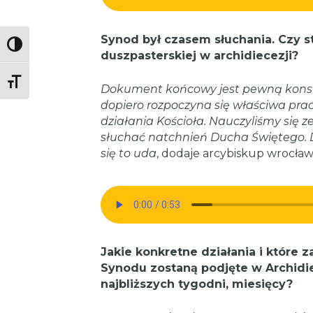
Synod był czasem słuchania. Czy s
Toggle High Contrast
duszpasterskiej w archidiecezji?
Toggle Font size
Dokument końcowy jest pewną konsty
dopiero rozpoczyna się właściwa prac
działania Kościoła. Nauczyliśmy się z
słuchać natchnień Ducha Świętego. D
się to uda
, dodaje arcybiskup wrocławs
Jakie konkretne działania i które
Synodu zostaną podjęte w Archidie
najbliższych tygodni, miesięcy?