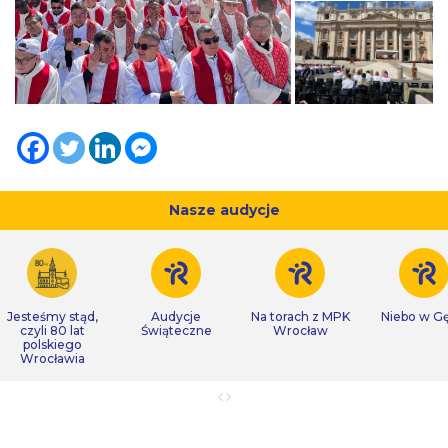
Nasze audycje
Jesteśmy stąd,
Audycje
Na torach z MPK
Niebo w Gę
czyli 80 lat
Świąteczne
Wrocław
polskiego
Wrocławia