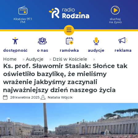
Wołów 99.6
słuchaj
FM
na żywo
Przejdź
do
dostępność
o nas
ramówka
audycje
reklama
treści
Home
»
Audycje
»
Dziś w Kościele
»
Ks. prof. Sławomir Stasiak: Słońce tak
oświetliło bazylikę, że mieliśmy
wrażenie jakbyśmy zaczynali
najważniejszy dzień naszego życia
28 kwietnia 2025
Natalia Wójcik