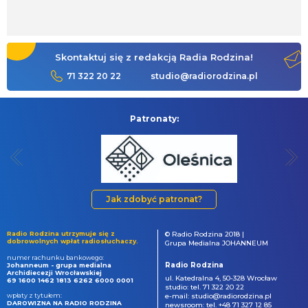
Skontaktuj się z redakcją Radia Rodzina!
71 322 20 22
studio@radiorodzina.pl
Patronaty:
Jak zdobyć patronat?
Radio Rodzina utrzymuje się z
© Radio Rodzina 2018 |
dobrowolnych wpłat radiosłuchaczy.
Grupa Medialna JOHANNEUM
numer rachunku bankowego:
Radio Rodzina
Johanneum - grupa medialna
Archidiecezji Wrocławskiej
ul. Katedralna 4, 50-328 Wrocław
69 1600 1462 1813 6262 6000 0001
studio: tel. 71 322 20 22
wpłaty z tytułem:
e-mail: studio@radiorodzina.pl
DAROWIZNA NA RADIO RODZINA
newsroom: tel. +48 71 327 12 85