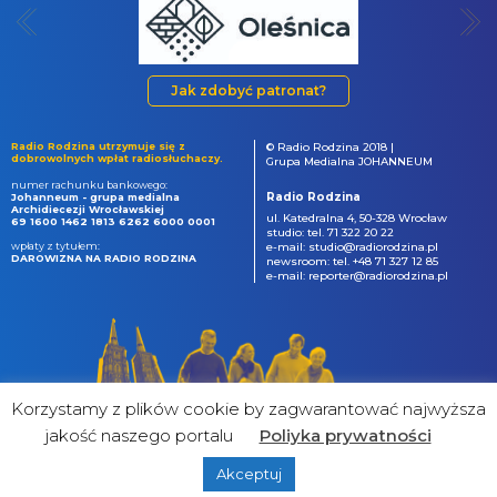
Jak zdobyć patronat?
Radio Rodzina utrzymuje się z
© Radio Rodzina 2018 |
dobrowolnych wpłat radiosłuchaczy.
Grupa Medialna JOHANNEUM
numer rachunku bankowego:
Radio Rodzina
Johanneum - grupa medialna
Archidiecezji Wrocławskiej
ul. Katedralna 4, 50-328 Wrocław
69 1600 1462 1813 6262 6000 0001
studio: tel. 71 322 20 22
wpłaty z tytułem:
e-mail: studio@radiorodzina.pl
DAROWIZNA NA RADIO RODZINA
newsroom: tel. +48 71 327 12 85
e-mail: reporter@radiorodzina.pl
Korzystamy z plików cookie by zagwarantować najwyższa
jakość naszego portalu
Poliyka prywatności
Akceptuj
powered by
&