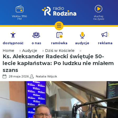
Wołów 99.6
słuchaj
FM
na żywo
Przejdź
do
dostępność
o nas
ramówka
audycje
reklama
treści
Home
»
Audycje
»
Dziś w Kościele
»
Ks. Aleksander Radecki świętuje 50-
lecie kapłaństwa: Po ludzku nie miałem
szans
28 maja 2026
Natalia Wójcik