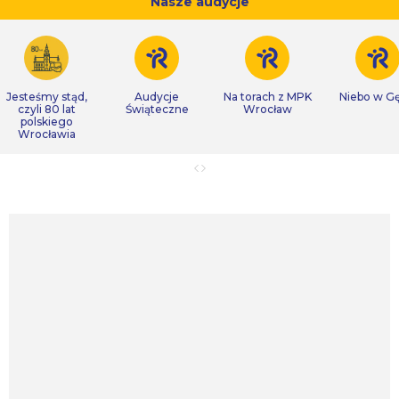
Nasze audycje
Jesteśmy stąd,
Audycje
Na torach z MPK
Niebo w Gę
czyli 80 lat
Świąteczne
Wrocław
polskiego
Wrocławia