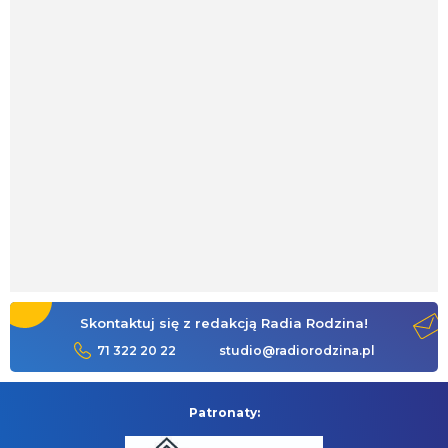
Skontaktuj się z redakcją Radia Rodzina!
71 322 20 22
studio@radiorodzina.pl
Patronaty: