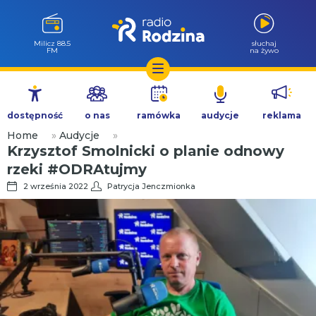
Milicz 88.5
słuchaj
FM
na żywo
Przejdź
do
dostępność
o nas
ramówka
audycje
reklama
treści
Home
»
Audycje
»
Krzysztof Smolnicki o planie odnowy
rzeki #ODRAtujmy
2 września 2022
Patrycja Jenczmionka