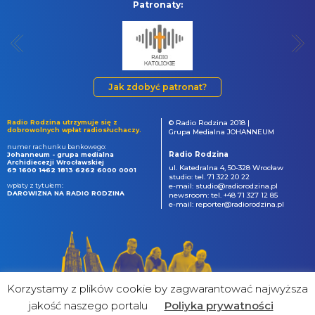
Patronaty:
Jak zdobyć patronat?
Radio Rodzina utrzymuje się z
© Radio Rodzina 2018 |
dobrowolnych wpłat radiosłuchaczy.
Grupa Medialna JOHANNEUM
numer rachunku bankowego:
Radio Rodzina
Johanneum - grupa medialna
Archidiecezji Wrocławskiej
ul. Katedralna 4, 50-328 Wrocław
69 1600 1462 1813 6262 6000 0001
studio: tel. 71 322 20 22
wpłaty z tytułem:
e-mail: studio@radiorodzina.pl
DAROWIZNA NA RADIO RODZINA
newsroom: tel. +48 71 327 12 85
e-mail: reporter@radiorodzina.pl
Korzystamy z plików cookie by zagwarantować najwyższa
jakość naszego portalu
Poliyka prywatności