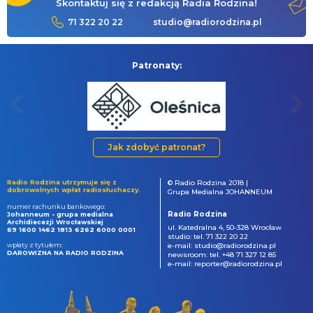
Skontaktuj się z redakcją Radia Rodzina!
71 322 20 22
studio@radiorodzina.pl
Patronaty:
Jak zdobyć patronat?
Radio Rodzina utrzymuje się z
© Radio Rodzina 2018 |
dobrowolnych wpłat radiosłuchaczy.
Grupa Medialna JOHANNEUM
numer rachunku bankowego:
Radio Rodzina
Johanneum - grupa medialna
Archidiecezji Wrocławskiej
ul. Katedralna 4, 50-328 Wrocław
69 1600 1462 1813 6262 6000 0001
studio: tel. 71 322 20 22
wpłaty z tytułem:
e-mail: studio@radiorodzina.pl
DAROWIZNA NA RADIO RODZINA
newsroom: tel. +48 71 327 12 85
e-mail: reporter@radiorodzina.pl