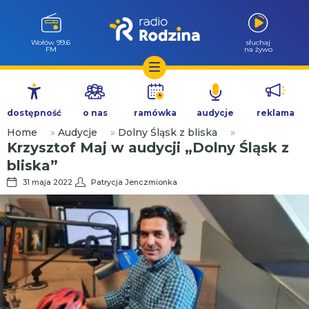
Milicz 88.5
słuchaj
FM
na żywo
Przejdź
do
dostępność
o nas
ramówka
audycje
reklama
treści
Home
»
Audycje
»
Dolny Śląsk z bliska
»
Krzysztof Maj w audycji „Dolny Śląsk z
bliska”
31 maja 2022
Patrycja Jenczmionka