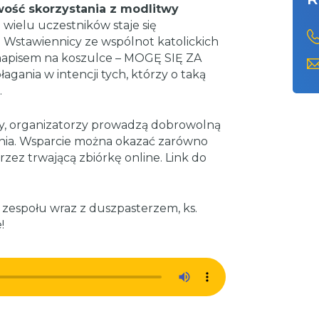
ość skorzystania z modlitwy
a wielu uczestników staje się
Wstawiennicy ze wspólnot katolickich
i napisem na koszulce – MOGĘ SIĘ ZA
gania w intencji tych, którzy o taką
.
ny, organizatorzy prowadzą dobrowolną
nia. Wsparcie można okazać zarówno
przez trwającą zbiórkę online. Link do
 zespołu wraz z duszpasterzem, ks.
!