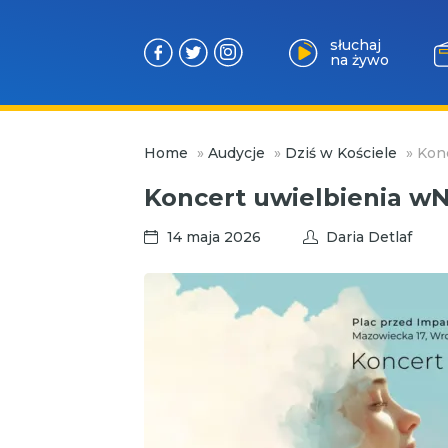
słuchaj
na żywo
Przejdź
Home
»
Audycje
»
Dziś w Kościele
»
Kon
do
treści
Koncert uwielbienia w
14 maja 2026
Daria Detlaf