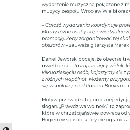
wydarzenie muzyczne połączone z mo
muzycy zespołu Wrocław Wielbi oraz 
–
Całość wydarzenia koordynuje prof
Mamy różne osoby odpowiedzialne za 
promocję. Żeby zorganizować tej ska
obszarów
– zauważa gitarzysta Marek
Daniel Jaworski dodaje, że obecnie t
uwielbienia. –
To imponujący widok, k
kilkudziesięciu osób, kojarzymy się z 
z różnych wspólnot. Możemy przygoto
się wspólnie przed Panem Bogiem
– 
Motyw przewodni tegorocznej edycji „
slogan. „Prawdziwa wolność” to zapros
które w chrześcijaństwie powraca od w
Bogiem w sposób, który nie ogranicza, 