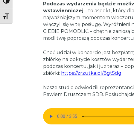
Toggle High Contrast
Podczas wydarzenia będzie możliw
wstawienniczej
– to aspekt, który dl
Toggle Font size
najważniejszym momentem wieczoru. 
włączyli się w tę posługę. Wyróżnien
CIEBIE POMODLIĆ – chętnie zaniosą bła
modlitwę poproszą podczas koncertu
Choć udział w koncercie jest bezpłat
zbiórkę na pokrycie kosztów wydarze
podczas koncertu, jak i już teraz – po
zbiórki:
https://zrzutka.pl/8gt5dg
Nasze studio odwiedzili reprezentanci
Pawłem Druszczem SDB. Posłuchajcie