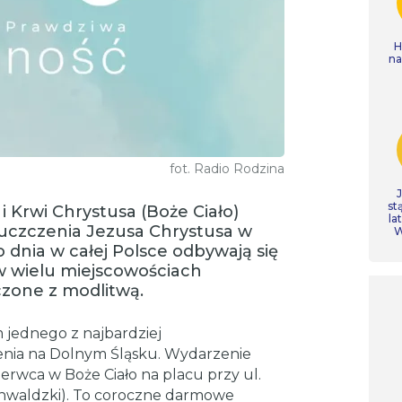
H
n
fot. Radio Rodzina
st
i Krwi Chrystusa (Boże Ciało)
la
 uczczenia Jezusa Chrystusa w
W
dnia w całej Polsce odbywają się
 w wielu miejscowościach
zone z modlitwą.
 jednego z najbardziej
nia na Dolnym Śląsku. Wydarzenie
erwca w Boże Ciało na placu przy ul.
unwaldzki). To coroczne darmowe