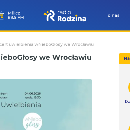
Milicz
o nas
88.5 FM
cert uwielbienia wNieboGłosy we Wrocławiu
NieboGłosy we Wrocławiu
Na
Dz