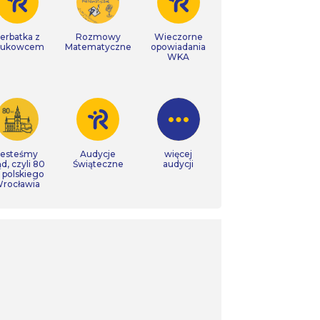
erbatka z
Rozmowy
Wieczorne
aukowcem
Matematyczne
opowiadania
WKA
Jesteśmy
Audycje
więcej
ąd, czyli 80
Świąteczne
audycji
t polskiego
rocławia