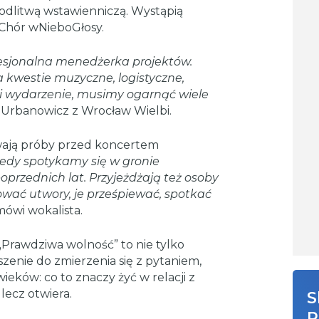
dlitwą wstawienniczą. Wystąpią
Chór wNieboGłosy.
esjonalna menedżerka projektów.
kwestie muzyczne, logistyczne,
li wydarzenie, musimy ogarnąć wiele
 Urbanowicz z Wrocław Wielbi.
rwają próby przed koncertem
iedy spotykamy się w gronie
poprzednich lat. Przyjeżdżają też osoby
wać utwory, je prześpiewać, spotkać
mówi wokalista.
Prawdziwa wolność” to nie tylko
zenie do zmierzenia się z pytaniem,
ieków: co to znaczy żyć w relacji z
lecz otwiera.
S
R