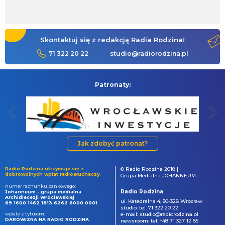
Skontaktuj się z redakcją Radia Rodzina!
71 322 20 22
studio@radiorodzina.pl
Patronaty:
Jak zdobyć patronat?
Radio Rodzina utrzymuje się z
© Radio Rodzina 2018 |
dobrowolnych wpłat radiosłuchaczy.
Grupa Medialna JOHANNEUM
numer rachunku bankowego:
Radio Rodzina
Johanneum - grupa medialna
Archidiecezji Wrocławskiej
ul. Katedralna 4, 50-328 Wrocław
69 1600 1462 1813 6262 6000 0001
studio: tel. 71 322 20 22
wpłaty z tytułem:
e-mail: studio@radiorodzina.pl
DAROWIZNA NA RADIO RODZINA
newsroom: tel. +48 71 327 12 85