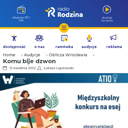
Kłodzko 97.1
słuchaj
FM
na żywo
Przejdź
do
dostępność
o nas
ramówka
audycje
reklama
treści
Home
»
Audycje
»
Oblicza Wrocławia
»
Komu bije dzwon
12 kwietnia 2022
Łukasz Ligorowski