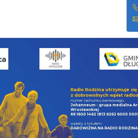
Radio Rodzina utrzymuje się
z dobrowolnych wpłat radios
numer rachunku bankowego:
Johanneum - grupa medialna Ar
Wrocławskiej
69 1600 1462 1813 6262 6000 000
wpłaty z tytułem:
DAROWIZNA NA RADIO RODZINA