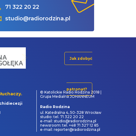
71 322 20 22
studio@radiorodzina.pl
Jak zdobyć
patronat?
© Katolickie Radio Rodzina 2018 |
łuchaczy.
Grupa Medialna JOHANNEUM
chidiecezji
Radio Rodzina
1
ul. Katedralna 4, 50-328 Wrocław
studio: tel. 71 322 20 22
e-mail: studio@radiorodzina.pl
newsroom: tel. +48 71 327 12 85
e-mail: reporter@radiorodzina.pl