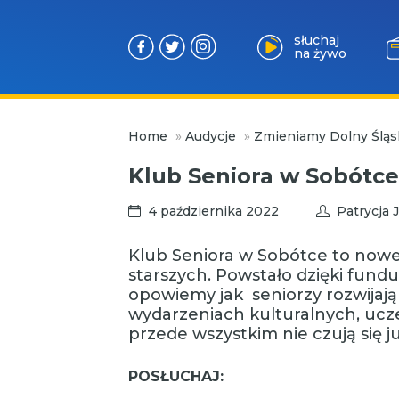
słuchaj
na żywo
Przejdź
Home
»
Audycje
»
Zmieniamy Dolny Śląs
do
treści
Klub Seniora w Sobótce
4 października 2022
Patrycja
Klub Seniora w Sobótce to nowe
starszych. Powstało dzięki fund
opowiemy jak seniorzy rozwijają 
wydarzeniach kulturalnych, ucze
przede wszystkim nie czują się j
POSŁUCHAJ: