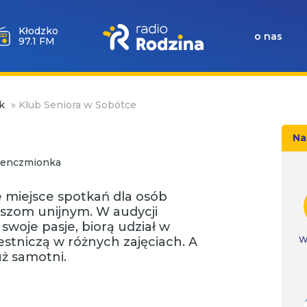
Wołów
o nas
99.6 FM
k
»
Klub Seniora w Sobótce
Na
 Jenczmionka
 miejsce spotkań dla osób
uszom unijnym. W audycji
swoje pasje, biorą udział w
stniczą w różnych zajęciach. A
W
uż samotni.