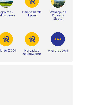
Agroinfo -
Dziennikarski
Wakacje na
isko rolnika
Tygiel
Dolnym
Śląsku
lo, tu ZOO!
Herbatka z
więcej audycji
naukowcem