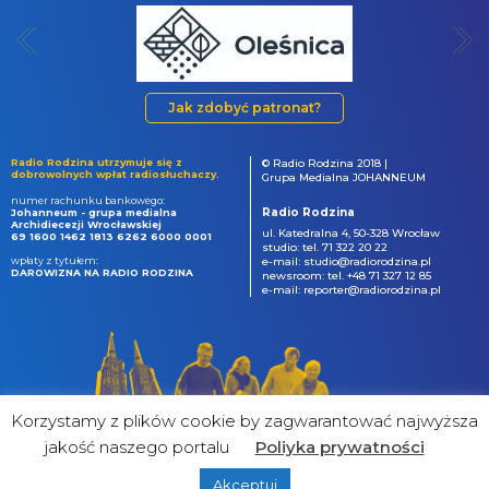
Jak zdobyć patronat?
Radio Rodzina utrzymuje się z
© Radio Rodzina 2018 |
dobrowolnych wpłat radiosłuchaczy.
Grupa Medialna JOHANNEUM
numer rachunku bankowego:
Radio Rodzina
Johanneum - grupa medialna
Archidiecezji Wrocławskiej
ul. Katedralna 4, 50-328 Wrocław
69 1600 1462 1813 6262 6000 0001
studio: tel. 71 322 20 22
wpłaty z tytułem:
e-mail: studio@radiorodzina.pl
DAROWIZNA NA RADIO RODZINA
newsroom: tel. +48 71 327 12 85
e-mail: reporter@radiorodzina.pl
Korzystamy z plików cookie by zagwarantować najwyższa
jakość naszego portalu
Poliyka prywatności
Akceptuj