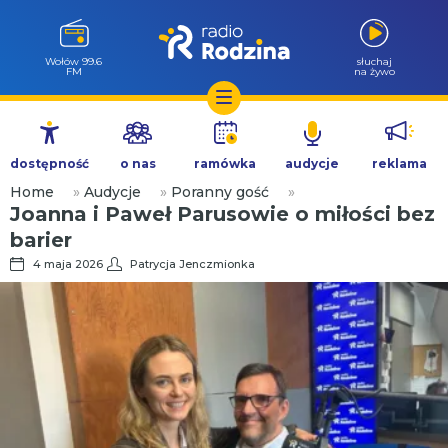
Wołów 99.6
słuchaj
FM
na żywo
Przejdź
do
dostępność
o nas
ramówka
audycje
reklama
treści
Home
»
Audycje
»
Poranny gość
»
Joanna i Paweł Parusowie o miłości bez
barier
4 maja 2026
Patrycja Jenczmionka