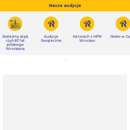
Nasze audycje
Jesteśmy stąd,
Audycje
Na torach z MPK
Niebo w Gę
czyli 80 lat
Świąteczne
Wrocław
polskiego
Wrocławia