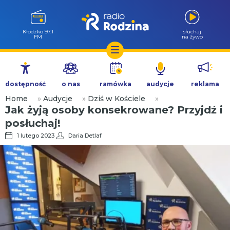
Kłodzko 97.1
słuchaj
FM
na żywo
Przejdź
do
dostępność
o nas
ramówka
audycje
reklama
treści
Home
»
Audycje
»
Dziś w Kościele
»
Jak żyją osoby konsekrowane? Przyjdź i
posłuchaj!
1 lutego 2023
Daria Detlaf