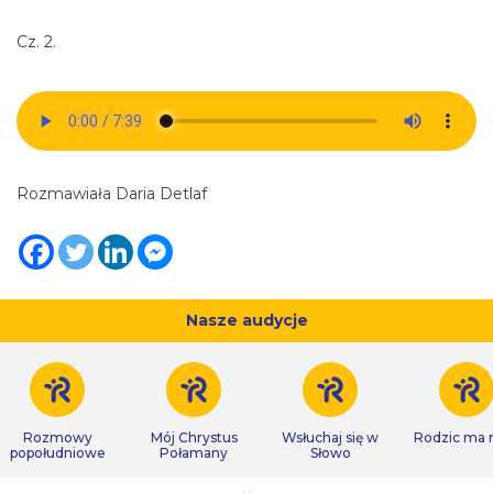
Cz. 2.
Rozmawiała Daria Detlaf
Nasze audycje
Rozmowy
Mój Chrystus
Wsłuchaj się w
Rodzic ma
popołudniowe
Połamany
Słowo