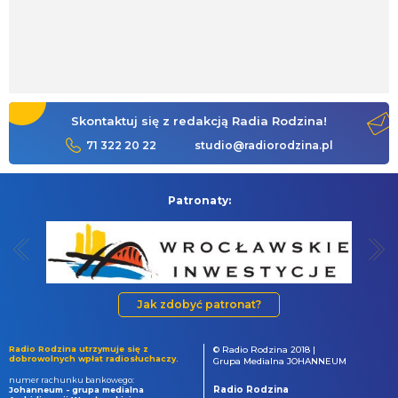
Skontaktuj się z redakcją Radia Rodzina!
71 322 20 22
studio@radiorodzina.pl
Patronaty:
Jak zdobyć patronat?
Radio Rodzina utrzymuje się z
© Radio Rodzina 2018 |
dobrowolnych wpłat radiosłuchaczy.
Grupa Medialna JOHANNEUM
numer rachunku bankowego:
Radio Rodzina
Johanneum - grupa medialna