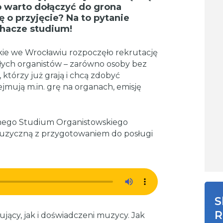
 warto dołączyć do grona
ę o przyjęcie? Na to pytanie
hacze studium!
ie we Wrocławiu rozpoczęło rekrutację
złych organistów – zarówno osoby bez
 którzy już grają i chcą zdobyć
ejmują m.in. grę na organach, emisję
arnego Studium Organistowskiego
 muzyczną z przygotowaniem do posługi
S
R
ący, jak i doświadczeni muzycy. Jak