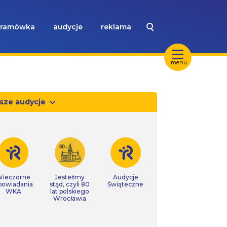
ramówka
audycje
reklama
menu
sze audycje
ieczorne
Jesteśmy
Audycje
powiadania
stąd, czyli 80
Świąteczne
WKA
lat polskiego
Wrocławia