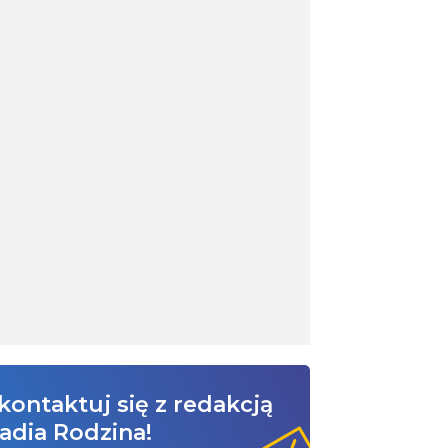
kontaktuj się z redakcją
adia Rodzina!