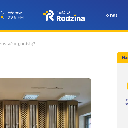
Milicz
o nas
88.5 FM
zostać organistą?
Na
k
W
o