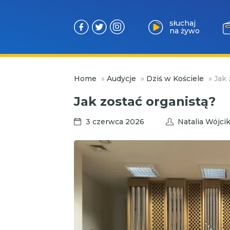
słuchaj
na żywo
Przejdź
Home
»
Audycje
»
Dziś w Kościele
»
Jak 
do
treści
Jak zostać organistą?
3 czerwca 2026
Natalia Wójci