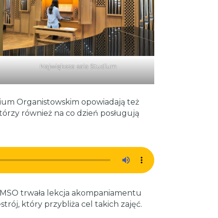
Największa sala Studium
ium Organistowskim opowiadają też
tórzy również na co dzień posługują
 MSO trwała lekcja akompaniamentu
trój, który przybliża cel takich zajęć.