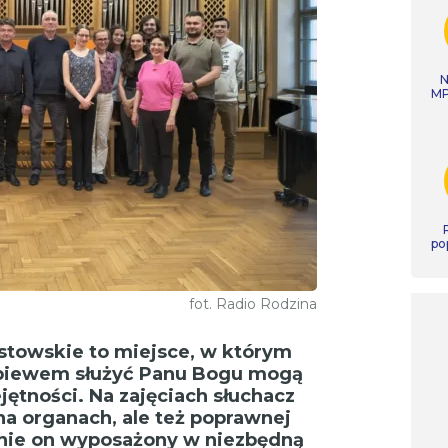
N
MP
po
fot. Radio Rodzina
stowskie to miejsce, w którym
śpiewem służyć Panu Bogu mogą
jętności. Na zajęciach słuchacz
na organach, ale też poprawnej
anie on wyposażony w niezbędną