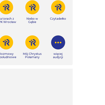
a torach z
Niebo w
Czytadełko
K Wrocław
Gębie
Rozmowy
Mój Chrystus
więcej
południowe
Połamany
audycji