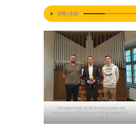
Tomasz Niestrój (w środku) wraz ze
słuchaczami Bartoszem Więckowskim i
Michałem Hawarą