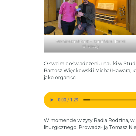
Monika Krahforst – Kamińska i Karol
Chołody
O swoim doświadczeniu nauki w Stud
Bartosz Więckowski i Michał Hawara, k
jako organiści.
W momencie wizyty Radia Rodzina, w
liturgicznego. Prowadził ją Tomasz Nies