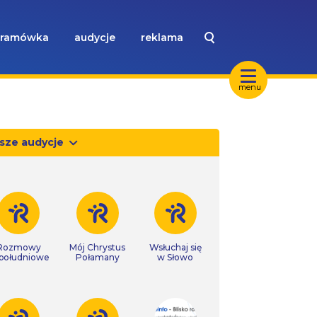
ramówka
audycje
reklama
menu
sze audycje
Rozmowy
Mój Chrystus
Wsłuchaj się
południowe
Połamany
w Słowo