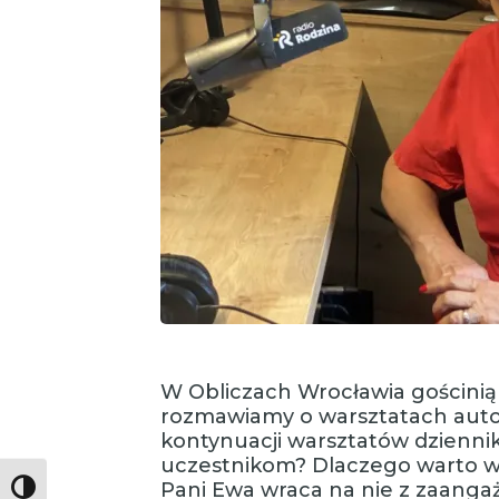
W Obliczach Wrocławia gościnią j
rozmawiamy o warsztatach autob
kontynuacji warsztatów dziennika
uczestnikom? Dlaczego warto w n
Pani Ewa wraca na nie z zaang
Toggle High Contrast