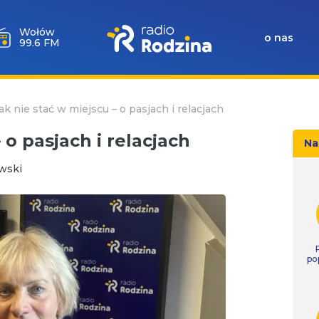
Wołów
o nas
99.6 FM
ak nie stać w miejscu – o pasjach i relacjach
 o pasjach i relacjach
Na
wski
po