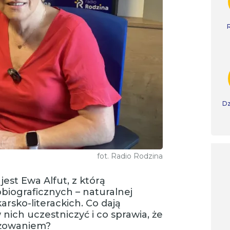
Dz
fot. Radio Rodzina
est Ewa Alfut, z którą
iograficznych – naturalnej
rsko-literackich. Co dają
ich uczestniczyć i co sprawia, że
ażowaniem?