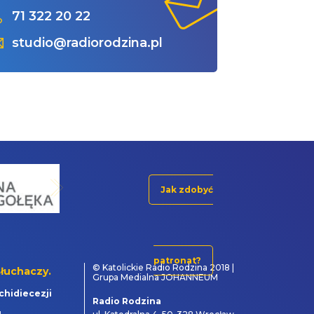
71 322 20 22
studio@radiorodzina.pl
Jak zdobyć
patronat?
© Katolickie Radio Rodzina 2018 |
łuchaczy.
Grupa Medialna JOHANNEUM
chidiecezji
Radio Rodzina