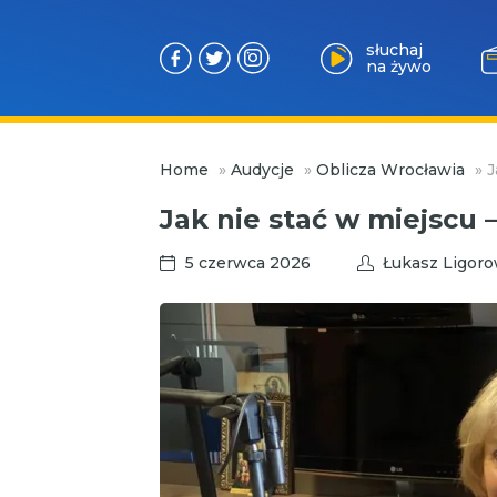
słuchaj
na żywo
Przejdź
Home
»
Audycje
»
Oblicza Wrocławia
»
J
do
treści
Jak nie stać w miejscu –
5 czerwca 2026
Łukasz Ligoro