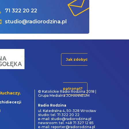
71 322 20 22
studio@radiorodzina.pl
Jak zdobyć
patronat?
© Katolickie Radio Rodzina 2018 |
łuchaczy.
Grupa Medialna JOHANNEUM
chidiecezji
Radio Rodzina
1
ul. Katedralna 4, 50-328 Wrocław
studio: tel. 71 322 20 22
e-mail: studio@radiorodzina.pl
newsroom: tel. +48 71 327 12 85
e-mail: reporter@radiorodzina.pl