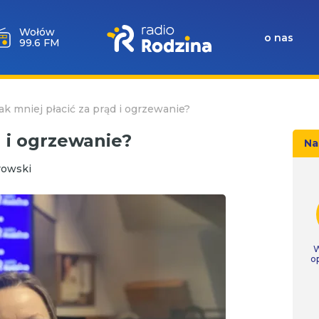
Wołów
o nas
99.6 FM
ak mniej płacić za prąd i ogrzewanie?
d i ogrzewanie?
Na
rowski
W
o