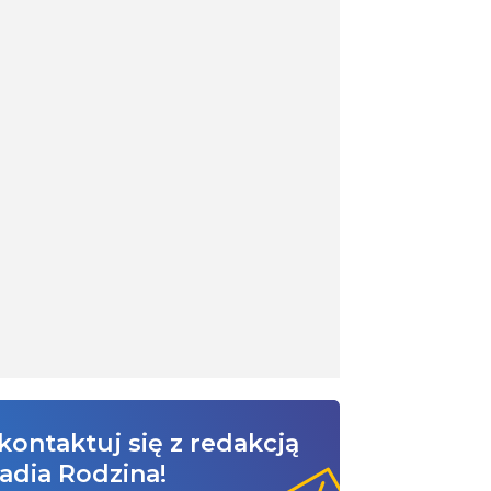
kontaktuj się z redakcją
adia Rodzina!