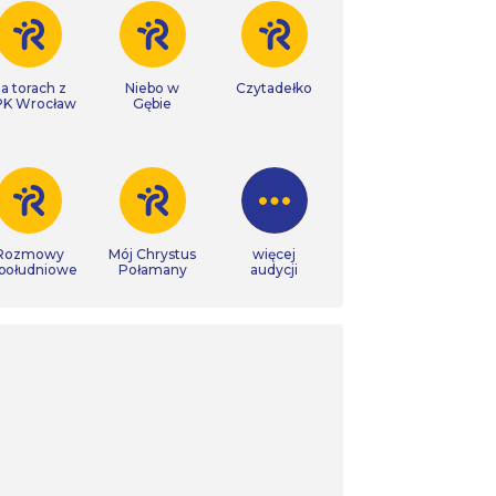
a torach z
Niebo w
Czytadełko
K Wrocław
Gębie
Rozmowy
Mój Chrystus
więcej
południowe
Połamany
audycji