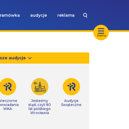
ramówka
audycje
reklama
menu
sze audycje
ieczorne
Jesteśmy
Audycje
powiadania
stąd, czyli 80
Świąteczne
WKA
lat polskiego
Wrocławia