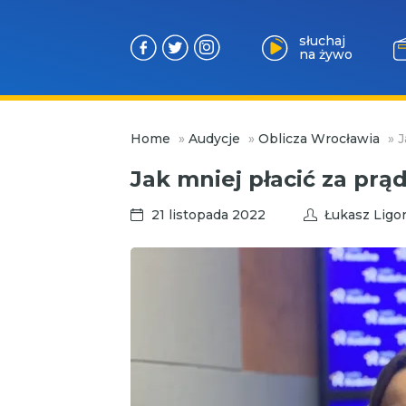
słuchaj
na żywo
Przejdź
Home
»
Audycje
»
Oblicza Wrocławia
»
J
do
treści
Jak mniej płacić za prą
21 listopada 2022
Łukasz Ligo