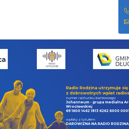
Radio Rodzina utrzymuje się
z dobrowolnych wpłat radios
numer rachunku bankowego:
Johanneum - grupa medialna Ar
Wrocławskiej
69 1600 1462 1813 6262 6000 000
wpłaty z tytułem:
DAROWIZNA NA RADIO RODZINA