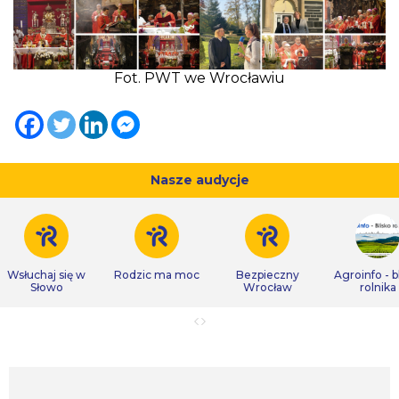
Fot. PWT we Wrocławiu
Nasze audycje
Wsłuchaj się w
Rodzic ma moc
Bezpieczny
Agroinfo - b
Słowo
Wrocław
rolnika