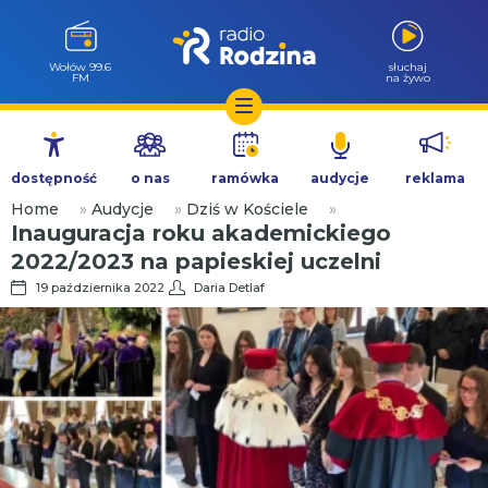
Wołów 99.6
słuchaj
FM
na żywo
Przejdź
do
dostępność
o nas
ramówka
audycje
reklama
treści
Home
»
Audycje
»
Dziś w Kościele
»
Inauguracja roku akademickiego
2022/2023 na papieskiej uczelni
19 października 2022
Daria Detlaf