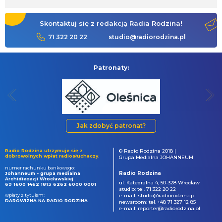
Skontaktuj się z redakcją Radia Rodzina!
71 322 20 22
studio@radiorodzina.pl
Patronaty:
Jak zdobyć patronat?
Radio Rodzina utrzymuje się z
© Radio Rodzina 2018 |
dobrowolnych wpłat radiosłuchaczy.
Grupa Medialna JOHANNEUM
numer rachunku bankowego:
Radio Rodzina
Johanneum - grupa medialna
Archidiecezji Wrocławskiej
ul. Katedralna 4, 50-328 Wrocław
69 1600 1462 1813 6262 6000 0001
studio: tel. 71 322 20 22
wpłaty z tytułem:
e-mail: studio@radiorodzina.pl
DAROWIZNA NA RADIO RODZINA
newsroom: tel. +48 71 327 12 85
e-mail: reporter@radiorodzina.pl