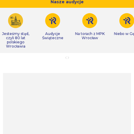
Nasze audycje
Jesteśmy stąd,
Audycje
Na torach z MPK
Niebo w Gę
czyli 80 lat
Świąteczne
Wrocław
polskiego
Wrocławia