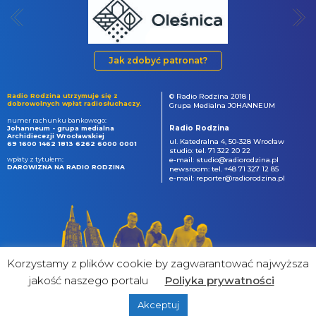
Jak zdobyć patronat?
Radio Rodzina utrzymuje się z
© Radio Rodzina 2018 |
dobrowolnych wpłat radiosłuchaczy.
Grupa Medialna JOHANNEUM
numer rachunku bankowego:
Radio Rodzina
Johanneum - grupa medialna
Archidiecezji Wrocławskiej
ul. Katedralna 4, 50-328 Wrocław
69 1600 1462 1813 6262 6000 0001
studio: tel. 71 322 20 22
wpłaty z tytułem:
e-mail: studio@radiorodzina.pl
DAROWIZNA NA RADIO RODZINA
newsroom: tel. +48 71 327 12 85
e-mail: reporter@radiorodzina.pl
Korzystamy z plików cookie by zagwarantować najwyższa
jakość naszego portalu
Poliyka prywatności
Akceptuj
powered by
&