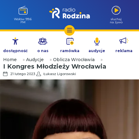
Wołów 99.6
słuchaj
FM
na żywo
Przejdź
do
dostępność
o nas
ramówka
audycje
reklama
treści
Home
»
Audycje
»
Oblicza Wrocławia
»
I Kongres Młodzieży Wrocławia
21 lutego 2023
Łukasz Ligorowski