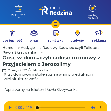
Wołów 99.6
słuchaj
FM
na żywo
Przejdź
do
dostępność
o nas
ramówka
audycje
reklama
treści
Home
»
Audycje
»
Radiowy Kaowiec czyli Felieton
Pawła Skrzywanka
»
Gość w dom…czyli radość rozmowy z
Przyjacielem z Jerozolimy
23 maja 2022
Maciek Bierć
Przy domowym stole rozmawiamy o edukacji i
wielokulturowości.
Zapraszamy na felieton Pawła Skrzywanka: