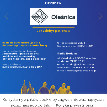
Patronaty:
Jak zdobyć patronat?
Radio Rodzina utrzymuje się z
© Radio Rodzina 2018 |
dobrowolnych wpłat radiosłuchaczy.
Grupa Medialna JOHANNEUM
numer rachunku bankowego:
Radio Rodzina
Johanneum - grupa medialna
Archidiecezji Wrocławskiej
ul. Katedralna 4, 50-328 Wrocław
69 1600 1462 1813 6262 6000 0001
studio: tel. 71 322 20 22
wpłaty z tytułem:
e-mail: studio@radiorodzina.pl
DAROWIZNA NA RADIO RODZINA
newsroom: tel. +48 71 327 12 85
e-mail: reporter@radiorodzina.pl
Korzystamy z plików cookie by zagwarantować najwyższa
jakość naszego portalu
Poliyka prywatności