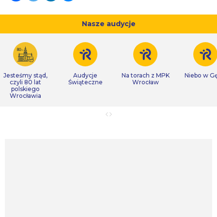
Nasze audycje
Jesteśmy stąd,
Audycje
Na torach z MPK
Niebo w Gę
czyli 80 lat
Świąteczne
Wrocław
polskiego
Wrocławia