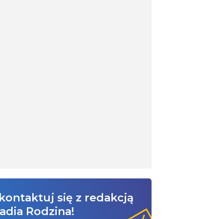
kontaktuj się z redakcją
adia Rodzina!