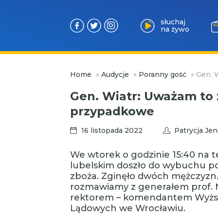
słuchaj
na żywo
Przejdź
Home
»
Audycje
»
Poranny gość
»
Gen. 
do
treści
Gen. Wiatr: Uważam to 
przypadkowe
16 listopada 2022
Patrycja Je
We wtorek o godzinie 15:40 na 
lubelskim doszło do wybuchu poc
zboża. Zginęło dwóch mężczyzn
rozmawiamy z generałem prof. 
rektorem – komendantem Wyższej
Lądowych we Wrocławiu.