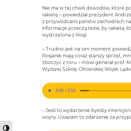
Nie ma w tej chwili dowodów, które potr
rakietę – powiedział prezydent Andrz
z przywódcami państw zachodnich na B
informacje przeczą tezie, by rakieta, k
wystrzelona z Rosji.
– Trudno jest na ten moment powiedzi
Rosjanie mają coraz starszy sprzęt, m
zboczyć z toru – mówi generał prof. M
Wyższej Szkoły Oficerskiej Wojsk Lą
– Jeśli to wydarzenie byłoby intencjo
wojny. Uważam to zdarzenie za przyp
Toggle High Contrast