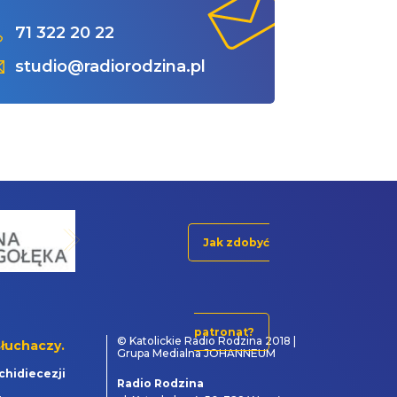
71 322 20 22
studio@radiorodzina.pl
Jak zdobyć
patronat?
© Katolickie Radio Rodzina 2018 |
łuchaczy.
Grupa Medialna JOHANNEUM
chidiecezji
Radio Rodzina