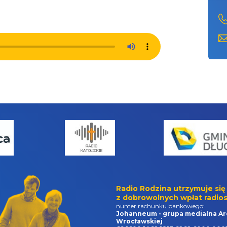
Radio Rodzina utrzymuje się
z dobrowolnych wpłat radios
numer rachunku bankowego:
Johanneum - grupa medialna Ar
Wrocławskiej