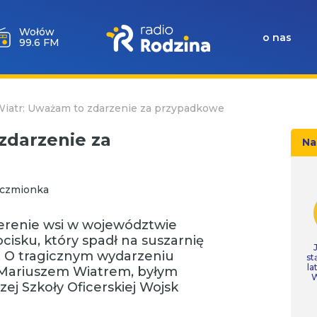
Wołów
o nas
99.6 FM
Wiatr: Uważam to zdarzenie za przypadkowe
zdarzenie za
Na
nczmionka
terenie wsi w województwie
isku, który spadł na suszarnię
. O tragicznym wydarzeniu
st
la
Mariuszem Wiatrem, byłym
W
 Szkoły Oficerskiej Wojsk