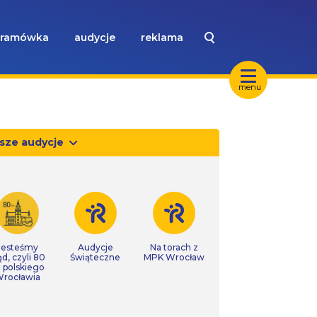
ramówka
audycje
reklama
menu
sze audycje
Jesteśmy
Audycje
Na torach z
ąd, czyli 80
Świąteczne
MPK Wrocław
t polskiego
rocławia