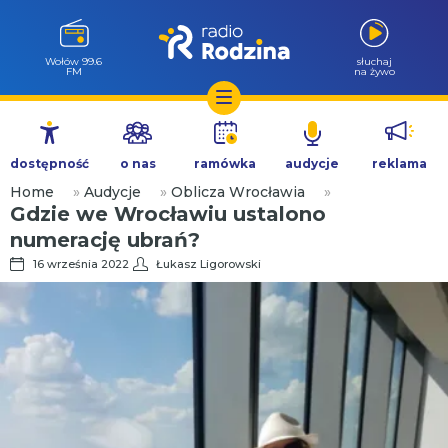
Wołów 99.6
słuchaj
FM
na żywo
Przejdź
do
dostępność
o nas
ramówka
audycje
reklama
treści
Home
»
Audycje
»
Oblicza Wrocławia
»
Gdzie we Wrocławiu ustalono
numerację ubrań?
16 września 2022
Łukasz Ligorowski