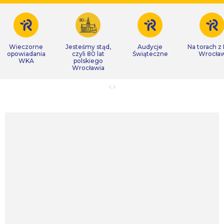
Wieczorne
Jesteśmy stąd,
Audycje
Na torach z
opowiadania
czyli 80 lat
Świąteczne
Wrocła
WKA
polskiego
Wrocławia