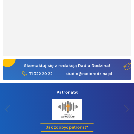
Skontaktuj się z redakcją Radia Rodzina!
71 322 20 22
studio@radiorodzina.pl
Patronaty:
Jak zdobyć patronat?