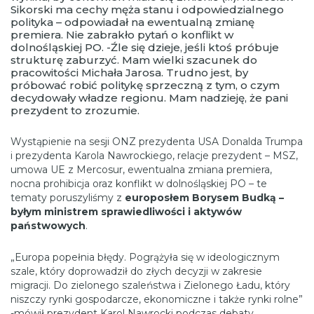
Sikorski ma cechy męża stanu i odpowiedzialnego
polityka – odpowiadał na ewentualną zmianę
premiera. Nie zabrakło pytań o konflikt w
dolnośląskiej PO. -Źle się dzieje, jeśli ktoś próbuje
strukturę zaburzyć. Mam wielki szacunek do
pracowitości Michała Jarosa. Trudno jest, by
próbować robić politykę sprzeczną z tym, o czym
decydowały władze regionu. Mam nadzieję, że pani
prezydent to zrozumie.
Wystąpienie na sesji ONZ prezydenta USA Donalda Trumpa
i prezydenta Karola Nawrockiego, relacje prezydent – MSZ,
umowa UE z Mercosur, ewentualna zmiana premiera,
nocna prohibicja oraz konflikt w dolnośląskiej PO – te
tematy poruszyliśmy z
europosłem Borysem Budką –
byłym ministrem sprawiedliwości i aktywów
państwowych
.
„Europa popełnia błędy. Pogrążyła się w ideologicznym
szale, który doprowadził do złych decyzji w zakresie
migracji. Do zielonego szaleństwa i Zielonego Ładu, który
niszczy rynki gospodarcze, ekonomiczne i także rynki rolne”
-mówił prezydent Karol Nawrocki podczas debaty