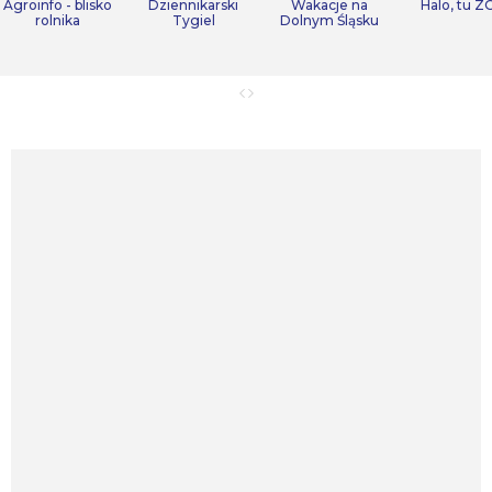
Agroinfo - blisko
Dziennikarski
Wakacje na
Halo, tu Z
rolnika
Tygiel
Dolnym Śląsku