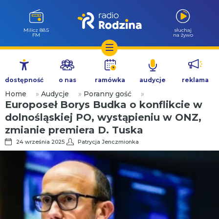
Góra Igliczna
słuchaj
107.2 FM
na żywo
Przejdź
do
dostępność
o nas
ramówka
audycje
reklama
treści
Home
»
Audycje
»
Poranny gość
»
Europoseł Borys Budka o konflikcie w
dolnośląskiej PO, wystąpieniu w ONZ,
zmianie premiera D. Tuska
24 września 2025
Patrycja Jenczmionka