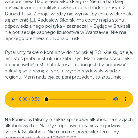
wicepremiera Radosława Sikorskiego?- Nie ma bardziej
doświadczonego polityka zwłaszcza na trudne czasy niż
Donald Tusk. Z mojej wiedzy nie wynika, by cokolwiek miało
się zmienić (…). Radosław Sikorski ma cechy męża stanu i
odpowiedzialnego polityka – zaznaczał. – Będąc w Brukseli
nie potrzebuje żadnego lizusostwa w Warszawie. Nie ma
lepszego premiera niż Donald Tusk.
Pytaliśmy także o konflikt w dolnośląskiej PO. -Źle się dzieje,
jeśli ktoś próbuje strukturę zaburzyć. Mam wielki szacunek
do pracowitości Michała Jarosa. Trudno jest, by próbować
politykę sprzeczną z tym, o czym decydowały władze
regionu. Mam nadzieję, że pani prezydent to zrozumie.
Na koniec pytaliśmy o zakaz sprzedaży alkoholu na stacjach
alkoholowych. – Należy stopniowo ograniczać godziny
sprzedaży alkoholu. Nie mam nic przeciwko temu, by