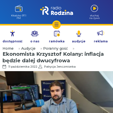
Wołów 99.6
słuchaj
FM
na żywo
Przejdź
do
dostępność
o nas
ramówka
audycje
reklama
treści
Home
»
Audycje
»
Poranny gość
»
Ekonomista Krzysztof Kolany: inflacja
będzie dalej dwucyfrowa
11 października 2022
Patrycja Jenczmionka