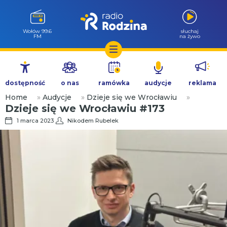
Wołów 99.6
słuchaj
FM
na żywo
Przejdź
do
dostępność
o nas
ramówka
audycje
reklama
treści
Home
»
Audycje
»
Dzieje się we Wrocławiu
»
Dzieje się we Wrocławiu #173
1 marca 2023
Nikodem Rubelek