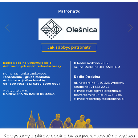
Patronaty:
Jak zdobyć patronat?
Radio Rodzina utrzymuje się z
© Radio Rodzina 2018 |
dobrowolnych wpłat radiosłuchaczy.
Grupa Medialna JOHANNEUM
numer rachunku bankowego:
Radio Rodzina
Johanneum - grupa medialna
Archidiecezji Wrocławskiej
ul. Katedralna 4, 50-328 Wrocław
69 1600 1462 1813 6262 6000 0001
studio: tel. 71 322 20 22
wpłaty z tytułem:
e-mail: studio@radiorodzina.pl
DAROWIZNA NA RADIO RODZINA
newsroom: tel. +48 71 327 12 85
e-mail: reporter@radiorodzina.pl
Korzystamy z plików cookie by zagwarantować najwyższa