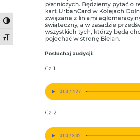
płatniczych. Będziemy pytać o 
kart UrbanCard w Kolejach Doln
związane z liniami aglomeracyjn
Toggle High Contrast
świąteczny, a w zasadzie przedśw
wszystkich tych, którzy będą chc
pojechać w stronę Bielan.
Toggle Font size
Posłuchaj audycji:
Cz. 1.
Cz. 2.