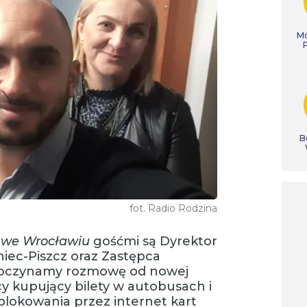
Mó
B
fot. Radio Rodzina
ę we Wrocławiu
gośćmi są Dyrektor
iec-Piszcz oraz Zastępca
zpoczynamy rozmowę od nowej
cy kupujący bilety w autobusach i
dblokowania przez internet kart