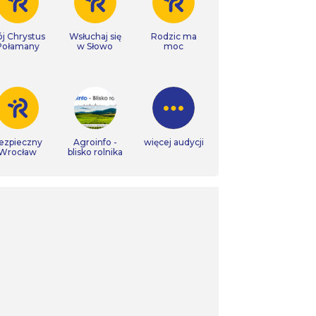
j Chrystus
Wsłuchaj się
Rodzic ma
Połamany
w Słowo
moc
ezpieczny
Agroinfo -
więcej audycji
Wrocław
blisko rolnika