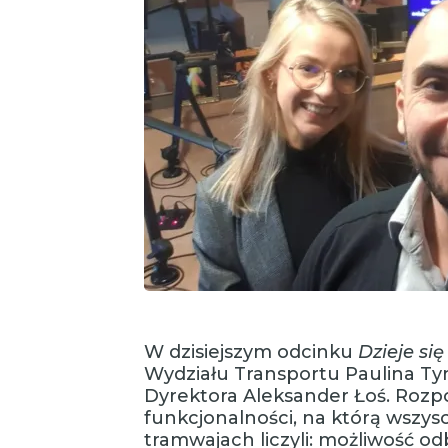
W dzisiejszym odcinku
Dzieje si
Wydziału Transportu Paulina Tyn
Dyrektora Aleksander Łoś. Ro
funkcjonalności, na którą wszys
tramwajach liczyli: możliwość o