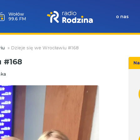
Wołów
o nas
99.6 FM
iu
»
Dzieje się we Wrocławiu #168
u #168
Na
ska