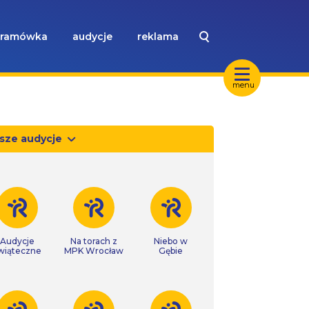
ramówka
audycje
reklama
menu
sze audycje
Audycje
Na torach z
Niebo w
wiąteczne
MPK Wrocław
Gębie