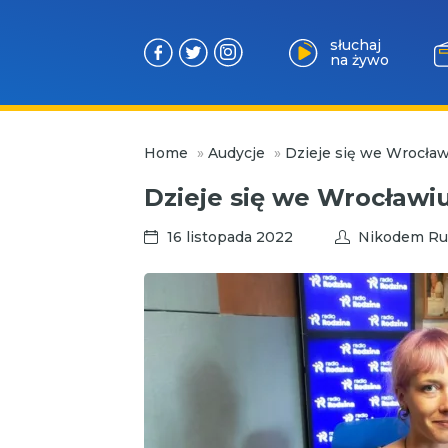
słuchaj
na żywo
Przejdź
Home
»
Audycje
»
Dzieje się we Wrocław
do
treści
Dzieje się we Wrocławi
16 listopada 2022
Nikodem Ru