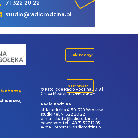
71 322 20 22
studio@radiorodzina.pl
Jak zdobyć
patronat?
© Katolickie Radio Rodzina 2018 |
łuchaczy.
Grupa Medialna JOHANNEUM
chidiecezji
Radio Rodzina
1
ul. Katedralna 4, 50-328 Wrocław
studio: tel. 71 322 20 22
e-mail: studio@radiorodzina.pl
newsroom: tel. +48 71 327 12 85
e-mail: reporter@radiorodzina.pl