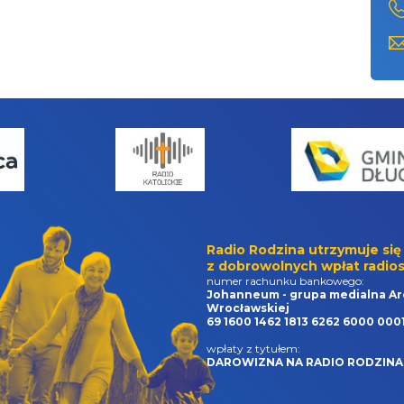
Radio Rodzina utrzymuje się
z dobrowolnych wpłat radios
numer rachunku bankowego:
Johanneum - grupa medialna Ar
Wrocławskiej
69 1600 1462 1813 6262 6000 000
wpłaty z tytułem:
DAROWIZNA NA RADIO RODZINA