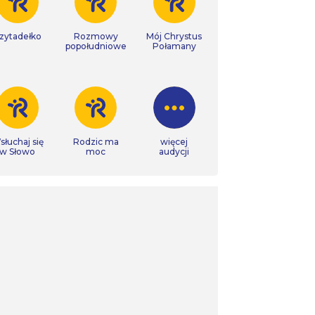
zytadełko
Rozmowy
Mój Chrystus
popołudniowe
Połamany
łuchaj się
Rodzic ma
więcej
w Słowo
moc
audycji