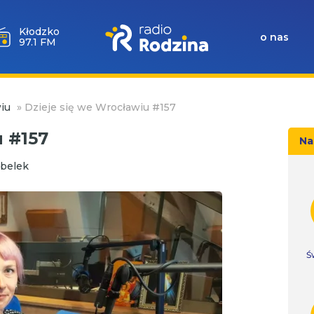
Wołów
o nas
99.6 FM
iu
»
Dzieje się we Wrocławiu #157
u #157
Na
belek
Ś