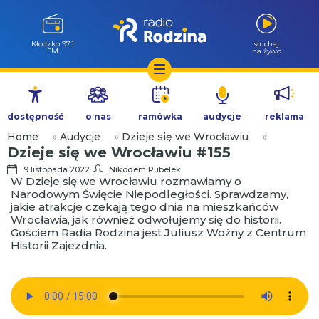
Kłodzko 97.1
słuchaj
FM
na żywo
Przejdź
do
dostępność
o nas
ramówka
audycje
reklama
treści
Home
»
Audycje
»
Dzieje się we Wrocławiu
»
Dzieje się we Wrocławiu #155
9 listopada 2022
Nikodem Rubelek
W Dzieje się we Wrocławiu rozmawiamy o
Narodowym Święcie Niepodległości. Sprawdzamy,
jakie atrakcje czekają tego dnia na mieszkańców
Wrocławia, jak również odwołujemy się do historii.
Gościem Radia Rodzina jest Juliusz Woźny z Centrum
Historii Zajezdnia.