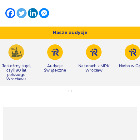
Nasze audycje
Jesteśmy stąd,
Audycje
Na torach z MPK
Niebo w Gę
czyli 80 lat
Świąteczne
Wrocław
polskiego
Wrocławia