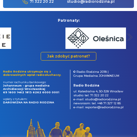
71 322 20 22
studio@radiorodzina.pl
Patronaty:
Jak zdobyć patronat?
Radio Rodzina utrzymuje się z
© Radio Rodzina 2018 |
dobrowolnych wpłat radiosłuchaczy.
Grupa Medialna JOHANNEUM
numer rachunku bankowego:
Radio Rodzina
Johanneum - grupa medialna
Archidiecezji Wrocławskiej
ul. Katedralna 4, 50-328 Wrocław
69 1600 1462 1813 6262 6000 0001
studio: tel. 71 322 20 22
wpłaty z tytułem:
e-mail: studio@radiorodzina.pl
DAROWIZNA NA RADIO RODZINA
newsroom: tel. +48 71 327 12 85
e-mail: reporter@radiorodzina.pl