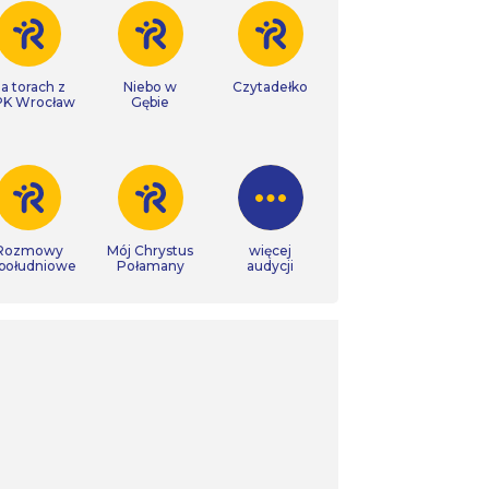
a torach z
Niebo w
Czytadełko
K Wrocław
Gębie
Rozmowy
Mój Chrystus
więcej
południowe
Połamany
audycji