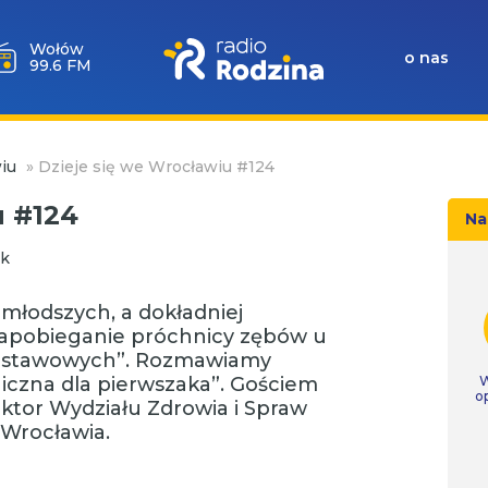
Wołów
o nas
99.6 FM
iu
»
Dzieje się we Wrocławiu #124
u #124
Na
k
młodszych, a dokładniej
apobieganie próchnicy zębów u
odstawowych”. Rozmawiamy
niczna dla pierwszaka”. Gościem
W
o
ektor Wydziału Zdrowia i Spraw
Wrocławia.