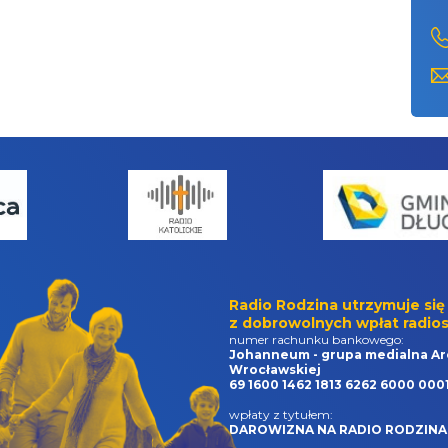
Radio Rodzina utrzymuje się
z dobrowolnych wpłat radios
numer rachunku bankowego:
Johanneum - grupa medialna Ar
Wrocławskiej
69 1600 1462 1813 6262 6000 000
wpłaty z tytułem:
DAROWIZNA NA RADIO RODZINA