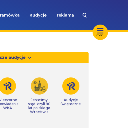
ramówka
audycje
reklama
menu
sze audycje
ieczorne
Jesteśmy
Audycje
powiadania
stąd, czyli 80
Świąteczne
WKA
lat polskiego
Wrocławia