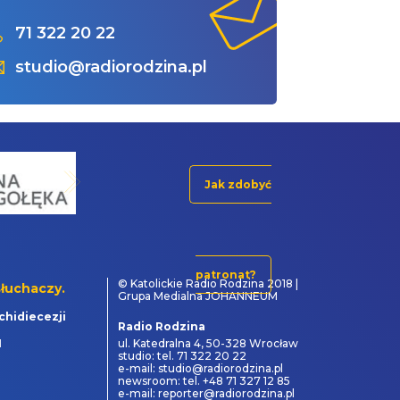
71 322 20 22
studio@radiorodzina.pl
Jak zdobyć
patronat?
© Katolickie Radio Rodzina 2018 |
łuchaczy.
Grupa Medialna JOHANNEUM
chidiecezji
Radio Rodzina
1
ul. Katedralna 4, 50-328 Wrocław
studio: tel. 71 322 20 22
e-mail: studio@radiorodzina.pl
newsroom: tel. +48 71 327 12 85
e-mail: reporter@radiorodzina.pl