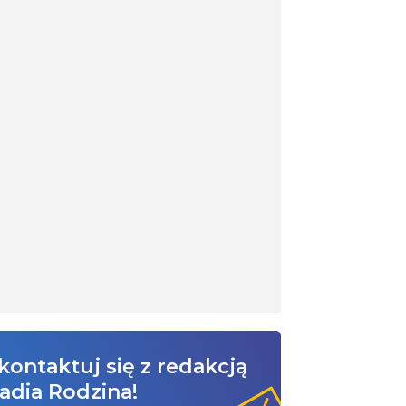
kontaktuj się z redakcją
adia Rodzina!