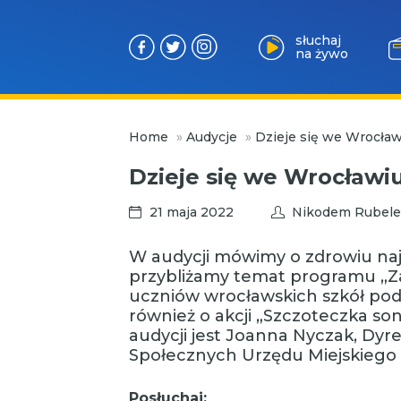
słuchaj
na żywo
Przejdź
Home
»
Audycje
»
Dzieje się we Wrocław
do
treści
Dzieje się we Wrocławi
21 maja 2022
Nikodem Rubele
W audycji mówimy o zdrowiu naj
przybliżamy temat programu „Z
uczniów wrocławskich szkół p
również o akcji „Szczoteczka so
audycji jest Joanna Nyczak, Dyr
Społecznych Urzędu Miejskiego 
Posłuchaj: