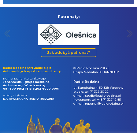
Patronaty:
Jak zdobyć patronat?
Radio Rodzina utrzymuje się z
© Radio Rodzina 2018 |
dobrowolnych wpłat radiosłuchaczy.
Grupa Medialna JOHANNEUM
numer rachunku bankowego:
Radio Rodzina
Johanneum - grupa medialna
Archidiecezji Wrocławskiej
ul. Katedralna 4, 50-328 Wrocław
69 1600 1462 1813 6262 6000 0001
studio: tel. 71 322 20 22
wpłaty z tytułem:
e-mail: studio@radiorodzina.pl
DAROWIZNA NA RADIO RODZINA
newsroom: tel. +48 71 327 12 85
e-mail: reporter@radiorodzina.pl