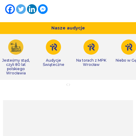
Nasze audycje
Jesteśmy stąd,
Audycje
Na torach z MPK
Niebo w Gę
czyli 80 lat
Świąteczne
Wrocław
polskiego
Wrocławia