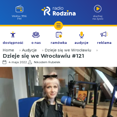
Wołów 99.6
słuchaj
FM
na żywo
Przejdź
do
dostępność
o nas
ramówka
audycje
reklama
treści
Home
»
Audycje
»
Dzieje się we Wrocławiu
»
Dzieje się we Wrocławiu #121
4 maja 2022
Nikodem Rubelek