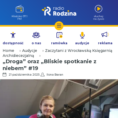
Kłodzko 97.1
słuchaj
FM
na żywo
Przejdź
do
dostępność
o nas
ramówka
audycje
reklama
treści
Home
»
Audycje
»
Zaczytani z Wrocławską Księgarnią
Archidiecezjalną
»
„Droga” oraz „Bliskie spotkanie z
niebem” #19
21 października 2025
Ilona Baran