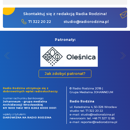
Skontaktuj się z redakcją Radia Rodzina!
71 322 20 22
studio@radiorodzina.pl
Patronaty:
Jak zdobyć patronat?
Radio Rodzina utrzymuje się z
© Radio Rodzina 2018 |
dobrowolnych wpłat radiosłuchaczy.
Grupa Medialna JOHANNEUM
numer rachunku bankowego:
Radio Rodzina
Johanneum - grupa medialna
Archidiecezji Wrocławskiej
ul. Katedralna 4, 50-328 Wrocław
69 1600 1462 1813 6262 6000 0001
studio: tel. 71 322 20 22
wpłaty z tytułem:
e-mail: studio@radiorodzina.pl
DAROWIZNA NA RADIO RODZINA
newsroom: tel. +48 71 327 12 85
e-mail: reporter@radiorodzina.pl