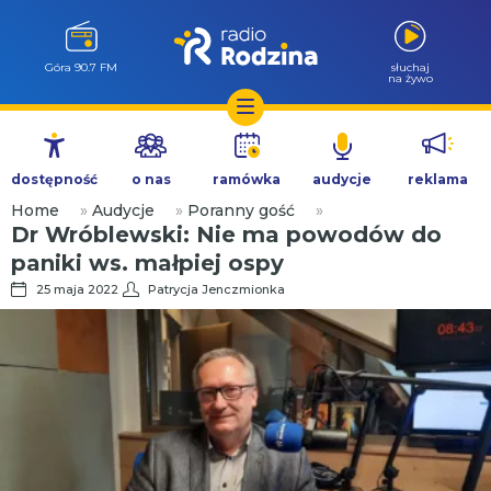
Góra 90.7 FM
słuchaj
na żywo
Przejdź
do
dostępność
o nas
ramówka
audycje
reklama
treści
Home
»
Audycje
»
Poranny gość
»
Dr Wróblewski: Nie ma powodów do
paniki ws. małpiej ospy
25 maja 2022
Patrycja Jenczmionka