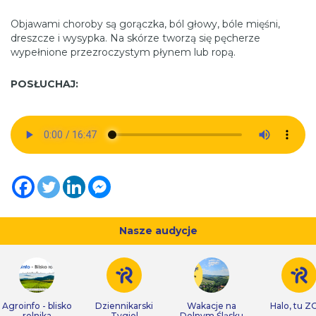
Objawami choroby są gorączka, ból głowy, bóle mięśni,
dreszcze i wysypka. Na skórze tworzą się pęcherze
wypełnione przezroczystym płynem lub ropą.
POSŁUCHAJ:
Nasze audycje
Agroinfo - blisko
Dziennikarski
Wakacje na
Halo, tu Z
rolnika
Tygiel
Dolnym Śląsku