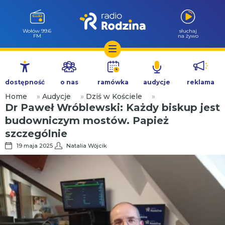
Wołów 99.6
słuchaj
FM
na żywo
Przejdź
do
dostępność
o nas
ramówka
audycje
reklama
treści
Home
»
Audycje
»
Dziś w Kościele
»
Dr Paweł Wróblewski: Każdy biskup jest
budowniczym mostów. Papież
szczególnie
19 maja 2025
Natalia Wójcik