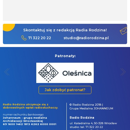
Skontaktuj się z redakcją Radia Rodzina!
71 322 20 22
studio@radiorodzina.pl
Patronaty:
Jak zdobyć patronat?
Radio Rodzina utrzymuje się z
© Radio Rodzina 2018 |
dobrowolnych wpłat radiosłuchaczy.
Grupa Medialna JOHANNEUM
numer rachunku bankowego:
Radio Rodzina
Johanneum - grupa medialna
Archidiecezji Wrocławskiej
ul. Katedralna 4, 50-328 Wrocław
69 1600 1462 1813 6262 6000 0001
studio: tel. 71 322 20 22