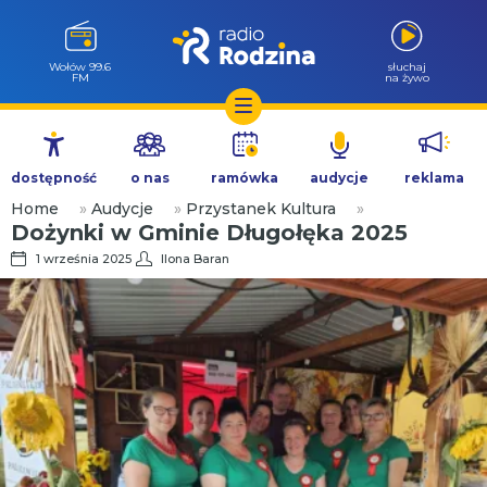
Wołów 99.6
słuchaj
FM
na żywo
Przejdź
do
dostępność
o nas
ramówka
audycje
reklama
treści
Home
»
Audycje
»
Przystanek Kultura
»
Dożynki w Gminie Długołęka 2025
1 września 2025
Ilona Baran