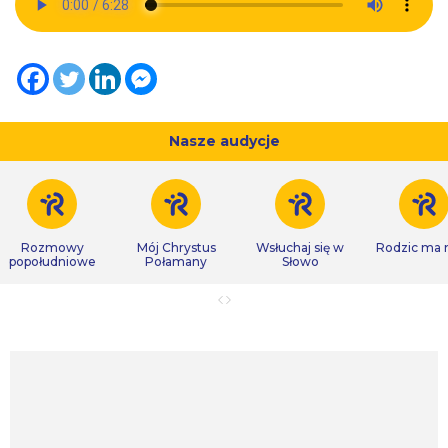
Nasze audycje
Rozmowy
Mój Chrystus
Wsłuchaj się w
Rodzic ma
popołudniowe
Połamany
Słowo