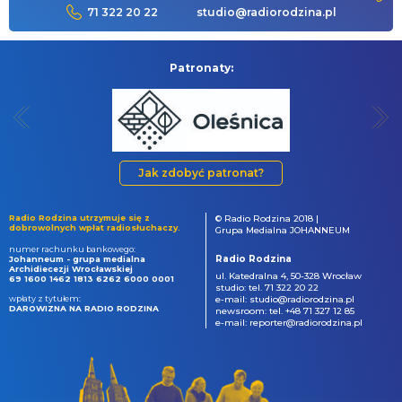
71 322 20 22
studio@radiorodzina.pl
Patronaty:
Jak zdobyć patronat?
Radio Rodzina utrzymuje się z
© Radio Rodzina 2018 |
dobrowolnych wpłat radiosłuchaczy.
Grupa Medialna JOHANNEUM
numer rachunku bankowego:
Radio Rodzina
Johanneum - grupa medialna
Archidiecezji Wrocławskiej
ul. Katedralna 4, 50-328 Wrocław
69 1600 1462 1813 6262 6000 0001
studio: tel. 71 322 20 22
wpłaty z tytułem:
e-mail: studio@radiorodzina.pl
DAROWIZNA NA RADIO RODZINA
newsroom: tel. +48 71 327 12 85
e-mail: reporter@radiorodzina.pl