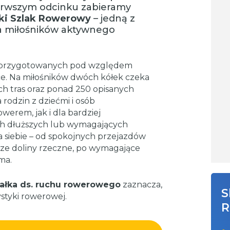
rwszym odcinku zabieramy
ski Szlak Rowerowy
– jedną z
la miłośników aktywnego
iej przygotowanych pod względem
ce. Na miłośników dwóch kółek czeka
 tras oraz ponad 250 opisanych
rodzin z dziećmi i osób
erem, jak i dla bardziej
ch dłuższych lub wymagających
la siebie – od spokojnych przejazdów
cze doliny rzeczne, po wymagające
ma.
załka ds. ruchu rowerowego
zaznacza,
S
styki rowerowej.
R