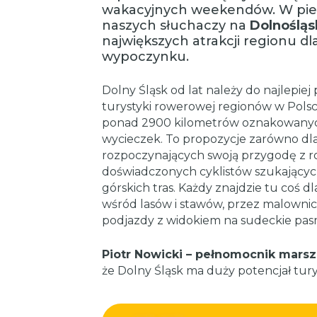
wakacyjnych weekendów. W pie
naszych słuchaczy na
Dolnoślą
największych atrakcji regionu d
wypoczynku.
Dolny Śląsk od lat należy do najlep
turystyki rowerowej regionów w Pols
ponad 2900 kilometrów oznakowanych
wycieczek. To propozycje zarówno dla 
rozpoczynających swoją przygodę z row
doświadczonych cyklistów szukający
górskich tras. Każdy znajdzie tu coś d
wśród lasów i stawów, przez malowni
podjazdy z widokiem na sudeckie pas
Piotr Nowicki – pełnomocnik mars
że Dolny Śląsk ma duży potencjał tury