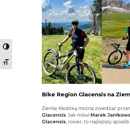
Toggle High Contrast
Toggle Font size
Bike Region Glacensis na Ziem
Ziemię Kłodzką można zwiedzać prze
Glacensis
. Jak mówi
Marek Janikowsk
Glacensis
, rower, to najlepszy sposób