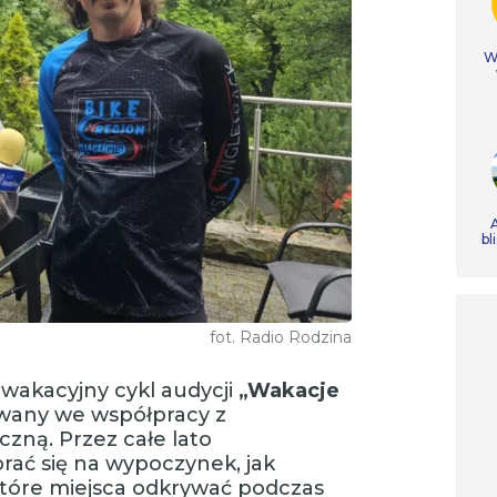
Ws
A
bl
fot. Radio Rodzina
wakacyjny cykl audycji
„Wakacje
wany we współpracy z
czną. Przez całe lato
ać się na wypoczynek, jak
tóre miejsca odkrywać podczas