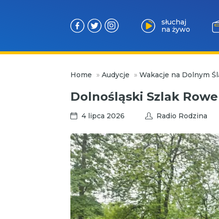
słuchaj
na żywo
Przejdź
Home
»
Audycje
»
Wakacje na Dolnym Śl
do
treści
Dolnośląski Szlak Row
4 lipca 2026
Radio Rodzina