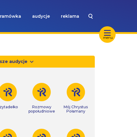
ramówka
audycje
reklama
menu
sze audycje
zytadełko
Rozmowy
Mój Chrystus
popołudniowe
Połamany