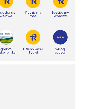
łuchaj się
Rodzic ma
Bezpieczny
w Słowo
moc
Wrocław
groinfo -
Dziennikarski
więcej
isko rolnika
Tygiel
audycji