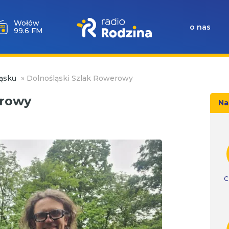
Milicz
o nas
88.5 FM
ąsku
»
Dolnośląski Szlak Rowerowy
erowy
Na
C