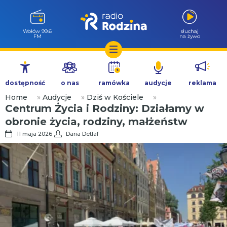
Wołów 99.6
słuchaj
FM
na żywo
Przejdź
do
dostępność
o nas
ramówka
audycje
reklama
treści
Home
»
Audycje
»
Dziś w Kościele
»
Centrum Życia i Rodziny: Działamy w
obronie życia, rodziny, małżeństw
11 maja 2026
Daria Detlaf