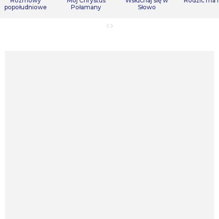
Rozmowy
Mój Chrystus
Wsłuchaj się w
Rodzic ma
popołudniowe
Połamany
Słowo