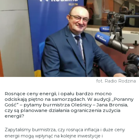
fot. Radio Rodzina
Rosnące ceny energii, i opału bardzo mocno
odciskają piętno na samorządach. W audycji „Poranny
Gość” – pytamy burmistrza Oleśnicy – Jana Bronsia,
czy są planowane działania ograniczenia zużycia
energii?
Zapytaliśmy burmistrza, czy rosnąca inflacja i duże ceny
energii mogą wpłynąć na kolejne inwestycje i