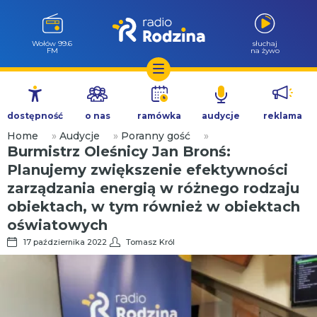
Wołów 99.6
słuchaj
FM
na żywo
Przejdź
do
dostępność
o nas
ramówka
audycje
reklama
treści
Home
»
Audycje
»
Poranny gość
»
Burmistrz Oleśnicy Jan Bronś:
Planujemy zwiększenie efektywności
zarządzania energią w różnego rodzaju
obiektach, w tym również w obiektach
oświatowych
17 października 2022
Tomasz Król