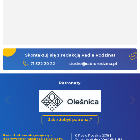
Skontaktuj się z redakcją Radia Rodzina!
71 322 20 22
studio@radiorodzina.pl
Patronaty:
Jak zdobyć patronat?
Radio Rodzina utrzymuje się z
© Radio Rodzina 2018 |
dobrowolnych wpłat radiosłuchaczy.
Grupa Medialna JOHANNEUM