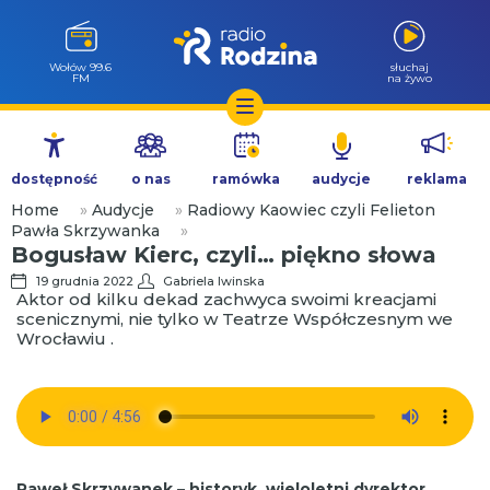
Milicz 88.5
słuchaj
FM
na żywo
Przejdź
do
dostępność
o nas
ramówka
audycje
reklama
treści
Home
»
Audycje
»
Radiowy Kaowiec czyli Felieton
Pawła Skrzywanka
»
Bogusław Kierc, czyli… piękno słowa
19 grudnia 2022
Gabriela Iwinska
Aktor od kilku dekad zachwyca swoimi kreacjami
scenicznymi, nie tylko w Teatrze Współczesnym we
Wrocławiu .
Paweł Skrzywanek
–
historyk, wieloletni dyrektor