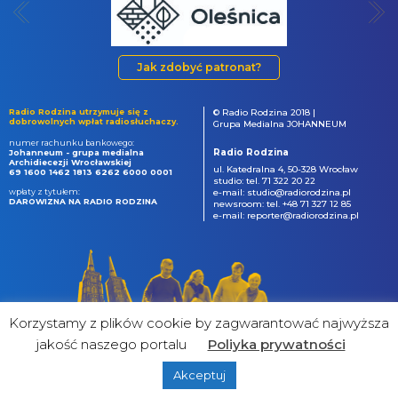
Jak zdobyć patronat?
Radio Rodzina utrzymuje się z
© Radio Rodzina 2018 |
dobrowolnych wpłat radiosłuchaczy.
Grupa Medialna JOHANNEUM
numer rachunku bankowego:
Radio Rodzina
Johanneum - grupa medialna
Archidiecezji Wrocławskiej
ul. Katedralna 4, 50-328 Wrocław
69 1600 1462 1813 6262 6000 0001
studio: tel. 71 322 20 22
wpłaty z tytułem:
e-mail: studio@radiorodzina.pl
DAROWIZNA NA RADIO RODZINA
newsroom: tel. +48 71 327 12 85
e-mail: reporter@radiorodzina.pl
Korzystamy z plików cookie by zagwarantować najwyższa
jakość naszego portalu
Poliyka prywatności
Akceptuj
powered by
&