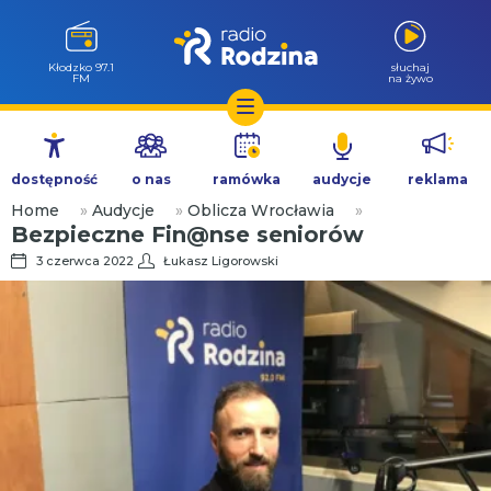
Wołów 99.6
słuchaj
FM
na żywo
Przejdź
do
dostępność
o nas
ramówka
audycje
reklama
treści
Home
»
Audycje
»
Oblicza Wrocławia
»
Bezpieczne Fin@nse seniorów
3 czerwca 2022
Łukasz Ligorowski