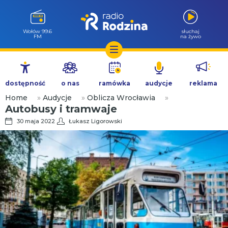
Wołów 99.6
słuchaj
FM
na żywo
Przejdź
do
dostępność
o nas
ramówka
audycje
reklama
treści
Home
»
Audycje
»
Oblicza Wrocławia
»
Autobusy i tramwaje
30 maja 2022
Łukasz Ligorowski