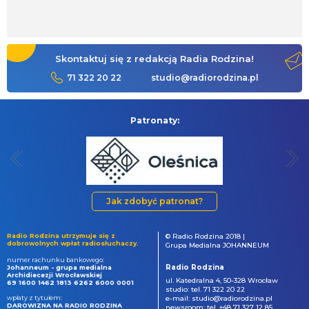
Skontaktuj się z redakcją Radia Rodzina!
71 322 20 22
studio@radiorodzina.pl
Patronaty:
Jak zdobyć patronat?
Radio Rodzina utrzymuje się z
© Radio Rodzina 2018 |
dobrowolnych wpłat radiosłuchaczy.
Grupa Medialna JOHANNEUM
numer rachunku bankowego:
Radio Rodzina
Johanneum - grupa medialna
Archidiecezji Wrocławskiej
ul. Katedralna 4, 50-328 Wrocław
69 1600 1462 1813 6262 6000 0001
studio: tel. 71 322 20 22
wpłaty z tytułem:
e-mail: studio@radiorodzina.pl
DAROWIZNA NA RADIO RODZINA
newsroom: tel. +48 71 327 12 85