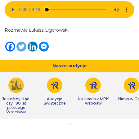
Rozmawia Łukasz Ligorowski.
Nasze audycje
Jesteśmy stąd,
Audycje
Na torach z MPK
Niebo w Gę
czyli 80 lat
Świąteczne
Wrocław
polskiego
Wrocławia